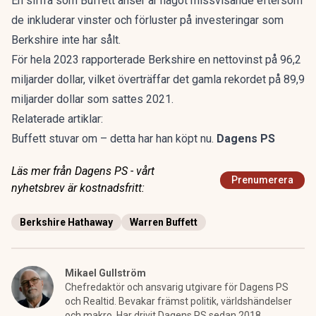
En siffra som Buffett anser är något missvisande eftersom
de inkluderar vinster och förluster på investeringar som
Berkshire inte har sålt.
För hela 2023 rapporterade Berkshire en nettovinst på 96,2
miljarder dollar, vilket överträffar det gamla rekordet på 89,9
miljarder dollar som sattes 2021.
Relaterade artiklar:
Buffett stuvar om – detta har han köpt nu.
Dagens PS
Läs mer från Dagens PS - vårt
Prenumerera
nyhetsbrev är kostnadsfritt:
Berkshire Hathaway
Warren Buffett
Mikael Gullström
Chefredaktör och ansvarig utgivare för Dagens PS
och Realtid. Bevakar främst politik, världshändelser
och makro. Har drivit Dagens PS sedan 2018.