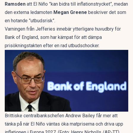
Ramsden
att El Niño ”kan bidra till inflationstrycket”, medan
den externa ledamoten
Megan Greene
beskriver det som
en hotande ”utbudsrisk”.
Varningen från Jefferies innebär ytterligare huvudbry för
Bank of England, som har kämpat för att dämpa
prisökningstakten efter en rad utbudschocker.
Brittiske centralbankschefen Andrew Bailey får mer att
tänka på när El Niño väntas öka matpriserna och driva upp
inflationen i Europa 2027. (Foto: Henry Nicholls /AP-TT)