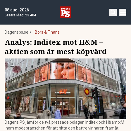
08 aug. 2026
Läsare idag:
23 404
Dagensps.se
Börs & Finans
Analys: Inditex mot H&M –
aktien som är mest köpvärd
Dagens PS jämför de två pressade bolagen Inditex och H&amp;M
inom modebranschen för att hitta den bättre vinnaren framåt.