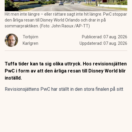
Hit men inte längre – eller rättare sagt inte hit längre. PwC stoppar
den årliga resan till Disney World Orlando och drar in på
sommarpraktiken. (Foto: John Raoux /AP-TT)
Torbjörn
Publicerad:
07 aug. 2026
Karlgren
Uppdaterad:
07 aug. 2026
Tuffa tider kan ta sig olika uttryck. Hos revisionsjätten
PwC i form av att den årliga resan till Disney World blir
inställd.
Revisionsjättens PwC har ställt in den stora finalen på sitt
program för sommarpraktikanterna.
Den flerdagarsresa till Disney World i Orlando som avslutat
15 av de 20 senaste årens sommarpraktik är inställd.
ANNONS