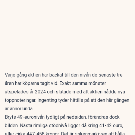
Varje gång aktien har backat till den nivån de senaste tre
åren har köparna tagit vid. Exakt samma mönster
utspelades år 2024 och slutade med att aktien nådde nya
toppnoteringar. Ingenting tyder hittills på att den här gången
är annorlunda.
Bryts 49-euronivån tydligt på nedsidan, förändras dock
bilden. Nästa rimliga stödnivå ligger då kring 41-42 euro,
eller cirka 447-458 kronor. Det är riskenmarkören att hålla