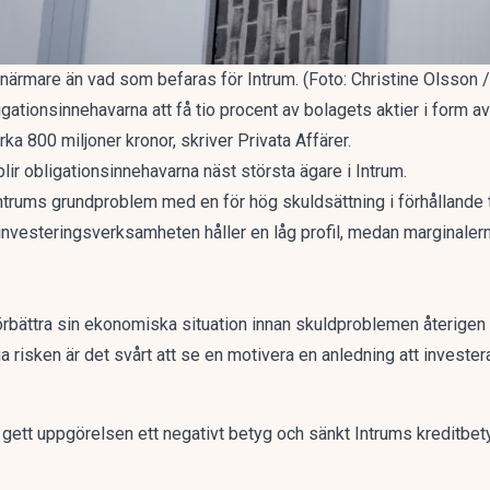
 närmare än vad som befaras för Intrum. (Foto: Christine Olsson /
tionsinnehavarna att få tio procent av bolagets aktier i form av 
ka 800 miljoner kronor, skriver
Privata Affärer
.
r obligationsinnehavarna näst största ägare i Intrum.
ntrums grundproblem med en för hög skuldsättning i förhållande 
 investeringsverksamheten håller en låg profil, medan marginale
 förbättra sin ekonomiska situation innan skuldproblemen återigen 
sken är det svårt att se en motivera en anledning att investera 
 gett uppgörelsen ett negativt betyg och sänkt Intrums kreditbetyg