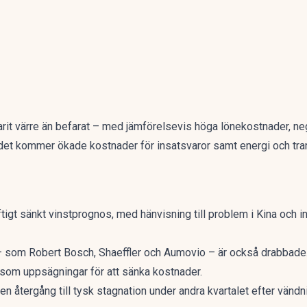
it värre än befarat – med jämförelsevis höga lönekostnader, neg
å det kommer ökade kostnader för insatsvaror samt energi och tr
gt sänkt vinstprognos, med hänvisning till problem i Kina och i
 – som Robert Bosch, Shaeffler och Aumovio – är också drabbade.
ksom uppsägningar för att sänka kostnader.
 återgång till tysk stagnation under andra kvartalet efter vändni