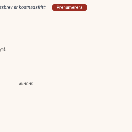
sbrev är kostnadsfritt:
Prenumerera
yrå
ANNONS