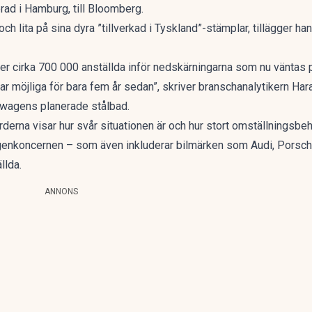
ad i Hamburg, till Bloomberg.
och lita på sina dyra ”tillverkad i Tyskland”-stämplar, tillägger han
tter cirka 700 000 anställda inför nedskärningarna som nu väntas p
var möjliga för bara fem år sedan”, skriver branschanalytikern H
kswagens planerade stålbad.
rderna visar hur svår situationen är och hur stort omställningsbeh
nkoncernen – som även inkluderar bilmärken som Audi, Porsche
llda.
ANNONS