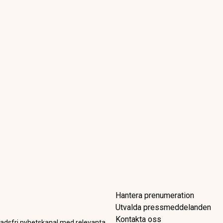
er
iarabien över Battlefield oc