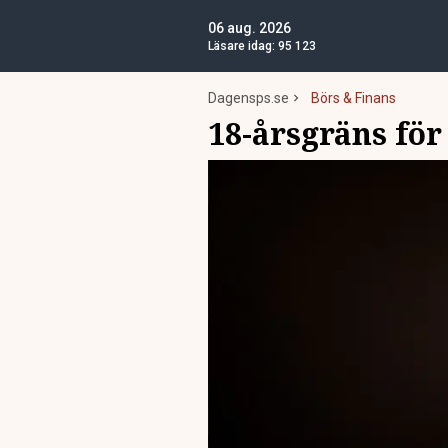
06 aug. 2026
Läsare idag:
95 123
Dagensps.se
Börs & Finans
18-årsgräns för