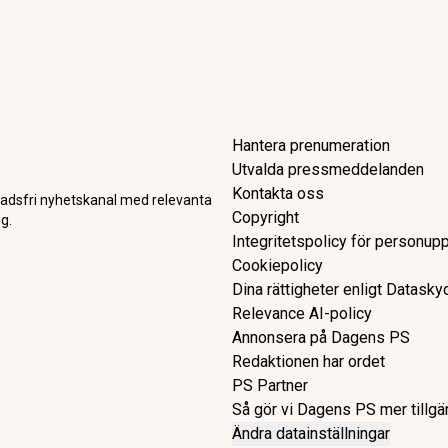
högsta nivån sedan juni – fa