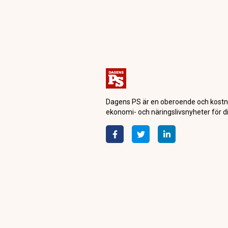
Dagensps.se
Makro
Guldpriset på 