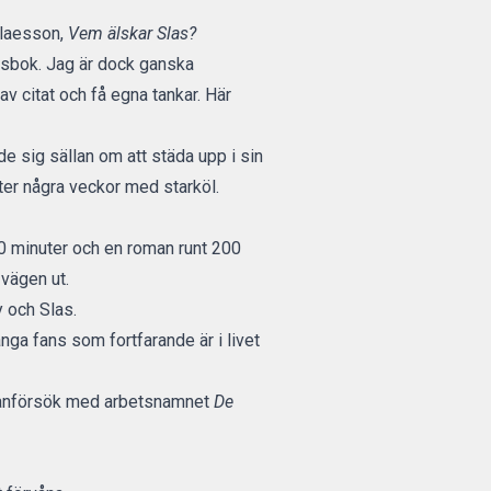
Claesson,
Vem älskar Slas?
lusbok. Jag är dock ganska
v citat och få egna tankar. Här
de sig sällan om att städa upp i sin
fter några veckor med starköl.
 90 minuter och en roman runt 200
 vägen ut.
y och Slas.
ga fans som fortfarande är i livet
omanförsök med arbetsnamnet
De