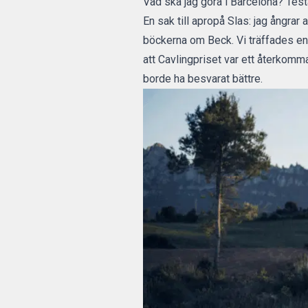
Vad ska jag göra i Barcelona? Test
En sak till apropå Slas: jag ångra
böckerna om Beck. Vi träffades en 
att Cavlingpriset var ett återkom
borde ha besvarat bättre.