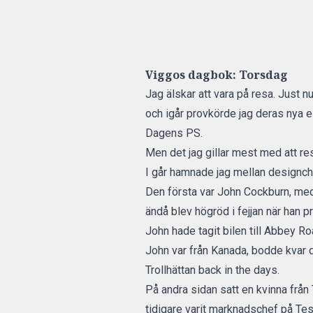
Viggos dagbok:
Torsdag
Jag älskar att vara på resa. Just n
och igår provkörde jag deras nya elb
Dagens PS.
Men det jag gillar mest med att res
I går hamnade jag mellan designch
Den första var John Cockburn, med
ändå blev högröd i fejjan när han p
John hade tagit bilen till Abbey Ro
John var från Kanada, bodde kvar d
Trollhättan back in the days.
På andra sidan satt en kvinna frå
tidigare varit marknadschef på Tesl