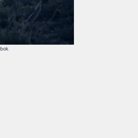
gbok.