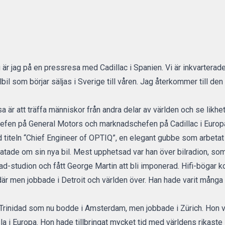
u är jag på en pressresa med Cadillac i Spanien. Vi är inkvartera
il som börjar säljas i Sverige till våren. Jag återkommer till den i
a är att träffa människor från andra delar av världen och se likhet
efen på General Motors och marknadschefen på Cadillac i Europ
 titeln “Chief Engineer of OPTIQ”, en elegant gubbe som arbetat
ratade om sin nya bil. Mest upphetsad var han över bilradion, som 
ad-studion och fått George Martin att bli imponerad. Hifi-bögar ko
är men jobbade i Detroit och världen över. Han hade varit många 
n Trinidad som nu bodde i Amsterdam, men jobbade i Zürich. Hon v
a i Europa. Hon hade tillbringat mycket tid med världens rikaste i