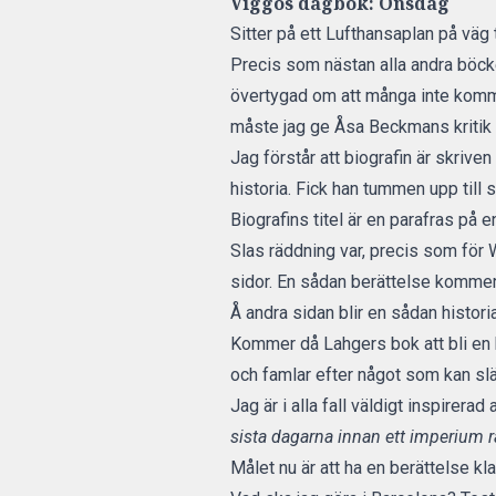
Viggos dagbok:
Onsdag
Sitter på ett Lufthansaplan på väg
Precis som nästan alla andra böcke
övertygad om att många inte kommer
måste jag ge
Åsa Beckmans kritik
Jag förstår att biografin är skrive
historia. Fick han tummen upp till 
Biografins titel är en parafras på
Slas räddning var, precis som för W
sidor. En sådan berättelse kommer 
Å andra sidan blir en sådan histor
Kommer då Lahgers bok att bli en 
och famlar efter något som kan sl
Jag är i alla fall väldigt inspirerad
sista dagarna innan ett imperium r
Målet nu är att ha en berättelse klar