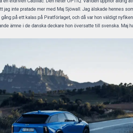
a en eldriven Cadillac. Den heter OPTIQ. Världen upphör aldrig att
r att jag inte pratade mer med Maj Sjöwall. Jag älskade hennes 
gång på ett kalas på Piratförlaget, och då var hon väldigt nyfike
mande ämne i de danska deckare hon översatte till svenska. Maj 