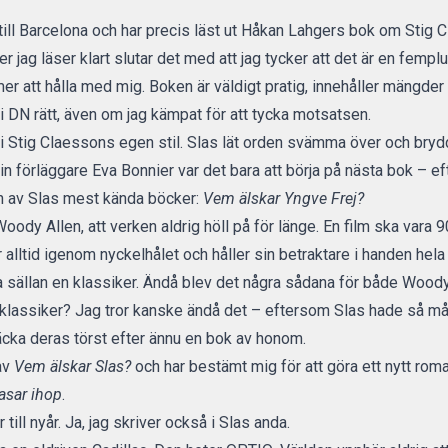
 till Barcelona och har precis läst ut Håkan Lahgers bok om Stig 
r jag läser klart slutar det med att jag tycker att det är en femp
 att hålla med mig. Boken är väldigt pratig, innehåller mängder a
 i DN
rätt, även om jag kämpat för att tycka motsatsen.
n i Stig Claessons egen stil. Slas lät orden svämma över och bryd
sin förläggare Eva Bonnier var det bara att börja på nästa bok – e
 en av Slas mest kända böcker:
Vem älskar Yngve Frej?
oody Allen, att verken aldrig höll på för länge. En film ska vara
alltid igenom nyckelhålet och håller sin betraktare i handen hela
ia sällan en klassiker. Ändå blev det några sådana för både Wood
klassiker? Jag tror kanske ändå det – eftersom Slas hade så mån
äcka deras törst efter ännu en bok av honom.
 av
Vem älskar Slas?
och har bestämt mig för att göra ett nytt r
asar ihop
.
 till nyår. Ja, jag skriver också i Slas anda.