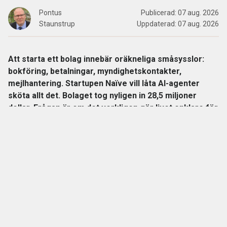
Pontus
Publicerad:
07 aug. 2026
Staunstrup
Uppdaterad:
07 aug. 2026
Att starta ett bolag innebär oräkneliga småsysslor:
bokföring, betalningar, myndighetskontakter,
mejlhantering. Startupen Naïve vill låta AI-agenter
sköta allt det. Bolaget tog nyligen in 28,5 miljoner
dollar. Frågan är om det verkligen gör livet enklare för
företagare, eller om det bara flyttar besväret till en ny
sorts ansvarsproblem.
Naïve, grundat av 20-åriga Berkeley-avhopparna Sean Dorje
och Dennis Zax,
beskriver sig själva som ”en autonom
företagsmotor”.
Kunden beskriver sin verksamhet i en enda
konfigurationsfil, varpå Naïve automatiskt sätter upp hela
den operativa strukturen: bolagsbildning, betalkort,