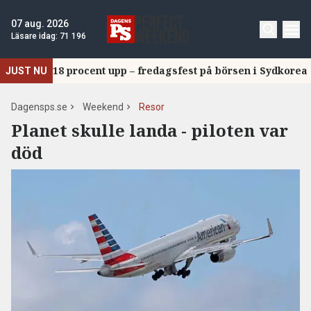
07 aug. 2026
Läsare idag:
71 196
18 procent upp – fredagsfest på börsen i Sydkorea
JUST NU
Dagensps.se
Weekend
Resor
Planet skulle landa - piloten var
död