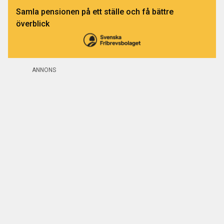
Samla pensionen på ett ställe och få bättre
överblick
ANNONS