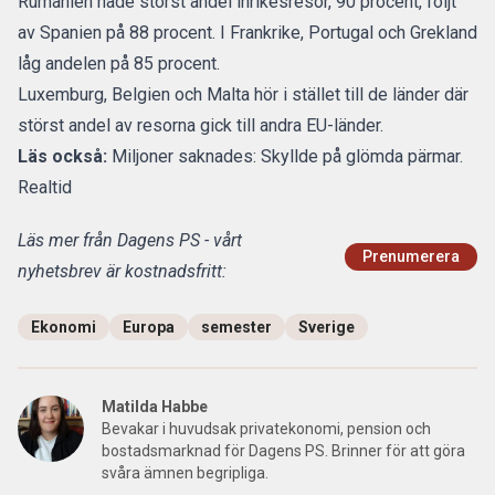
Rumänien hade störst andel inrikesresor, 90 procent, följt
av Spanien på 88 procent. I Frankrike, Portugal och Grekland
låg andelen på 85 procent.
Luxemburg, Belgien och Malta hör i stället till de länder där
störst andel av resorna gick till andra EU-länder.
Läs också:
Miljoner saknades: Skyllde på glömda pärmar.
Realtid
Läs mer från Dagens PS - vårt
Prenumerera
nyhetsbrev är kostnadsfritt:
Ekonomi
Europa
semester
Sverige
Matilda Habbe
Bevakar i huvudsak privatekonomi, pension och
bostadsmarknad för Dagens PS. Brinner för att göra
svåra ämnen begripliga.