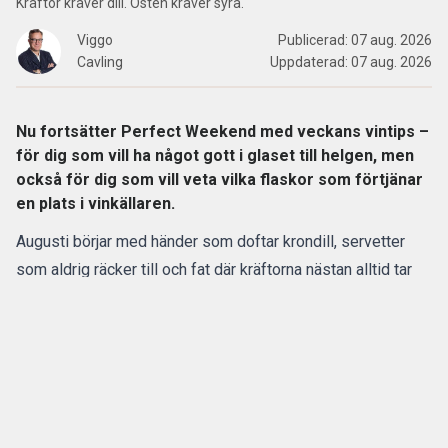
Kräftor kräver dill. Osten kräver syra.
Viggo
Publicerad:
07 aug. 2026
Cavling
Uppdaterad:
07 aug. 2026
Nu fortsätter Perfect Weekend med veckans vintips –
för dig som vill ha något gott i glaset till helgen, men
också för dig som vill veta vilka flaskor som förtjänar
en plats i vinkällaren.
Augusti börjar med händer som doftar krondill, servetter
som aldrig räcker till och fat där kräftorna nästan alltid tar
slut snabbare än planerat.
Men kräftskivan är inte bara kräftor. Den är smörigt bröd,
krustader, citron, dill och något ostigt med sälta och fett
nog att hålla jämna steg med skalen.
ANNONS