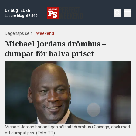
07 aug. 2026
Läsare idag:
62 569
Dagensps.se
Weekend
Michael Jordans drömhus –
dumpat för halva priset
Michael Jordan har äntligen sålt sitt drömhus i Chicago, dock med
ett dumpat pris. (Foto: TT)