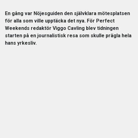
En gång var Nöjesguiden den självklara mötesplatsen
för alla som ville upptäcka det nya. För Perfect
Weekends redaktör Viggo Cavling blev tidningen
starten på en journalistisk resa som skulle prägla hela
hans yrkesliv.
Det här är en krönika av Perfect Weekends redaktör Viggo
Cavlings dagbok. Åsikterna som framkommer är
skribentens och återspeglar inte nödvändigt redaktionens
uppfattning.
En gång i tiden var Nöjesguiden världens mittpunkt. Jag kan
inte förklara det på något annat sätt.
ANNONS