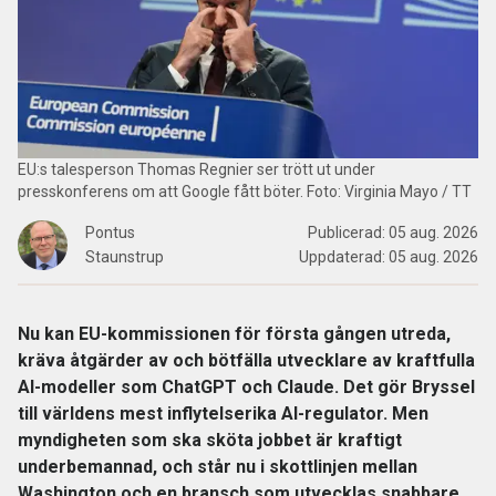
EU:s talesperson Thomas Regnier ser trött ut under
presskonferens om att Google fått böter. Foto: Virginia Mayo / TT
Pontus
Publicerad:
05 aug. 2026
Staunstrup
Uppdaterad:
05 aug. 2026
Nu kan EU-kommissionen för första gången utreda,
kräva åtgärder av och bötfälla utvecklare av kraftfulla
AI-modeller som ChatGPT och Claude. Det gör Bryssel
till världens mest inflytelserika AI-regulator. Men
myndigheten som ska sköta jobbet är kraftigt
underbemannad, och står nu i skottlinjen mellan
Washington och en bransch som utvecklas snabbare