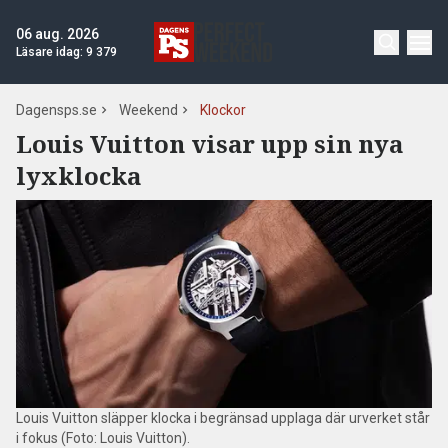
06 aug. 2026
Läsare idag:
9 379
Dagensps.se
Weekend
Klockor
Louis Vuitton visar upp sin nya
lyxklocka
Louis Vuitton släpper klocka i begränsad upplaga där urverket står
i fokus (Foto: Louis Vuitton).