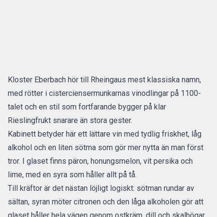
Kloster Eberbach hör till Rheingaus mest klassiska namn,
med rötter i cisterciensermunkarnas vinodlingar på 1100-
talet och en stil som fortfarande bygger på klar
Rieslingfrukt snarare än stora gester.
Kabinett betyder här ett lättare vin med tydlig friskhet, låg
alkohol och en liten sötma som gör mer nytta än man först
tror. I glaset finns päron, honungsmelon, vit persika och
lime, med en syra som håller allt på tå.
Till kräftor är det nästan löjligt logiskt: sötman rundar av
sältan, syran möter citronen och den låga alkoholen gör att
glaset håller hela vägen genom ostkräm, dill och skalhögar.