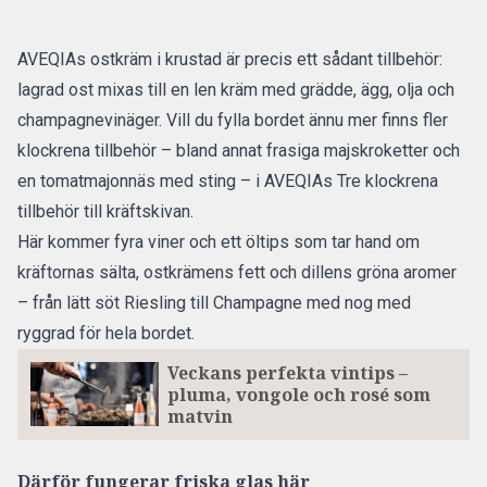
AVEQIAs ostkräm i krustad är precis ett sådant tillbehör:
lagrad ost mixas till en len kräm med grädde, ägg, olja och
champagnevinäger. Vill du fylla bordet ännu mer finns fler
klockrena tillbehör – bland annat frasiga majskroketter och
en tomatmajonnäs med sting – i AVEQIAs
Tre klockrena
tillbehör till kräftskivan
.
Här kommer fyra viner och ett öltips som tar hand om
kräftornas sälta, ostkrämens fett och dillens gröna aromer
– från lätt söt Riesling till Champagne med nog med
ryggrad för hela bordet.
Veckans perfekta vintips –
pluma, vongole och rosé som
matvin
Därför fungerar friska glas här