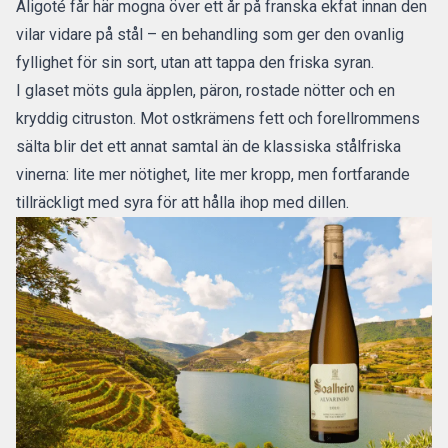
Aligoté får här mogna över ett år på franska ekfat innan den
vilar vidare på stål – en behandling som ger den ovanlig
fyllighet för sin sort, utan att tappa den friska syran.
I glaset möts gula äpplen, päron, rostade nötter och en
kryddig citruston. Mot ostkrämens fett och forellrommens
sälta blir det ett annat samtal än de klassiska stålfriska
vinerna: lite mer nötighet, lite mer kropp, men fortfarande
tillräckligt med syra för att hålla ihop med dillen.