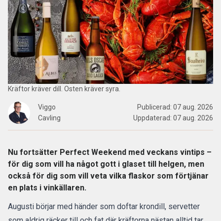
Kräftor kräver dill. Osten kräver syra.
Viggo
Publicerad:
07 aug. 2026
Cavling
Uppdaterad:
07 aug. 2026
Nu fortsätter Perfect Weekend med veckans vintips –
för dig som vill ha något gott i glaset till helgen, men
också för dig som vill veta vilka flaskor som förtjänar
en plats i vinkällaren.
Augusti börjar med händer som doftar krondill, servetter
som aldrig räcker till och fat där kräftorna nästan alltid tar