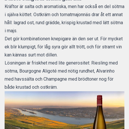
Kräftor är salta och aromatiska, men har också en del sötma
i själva köttet. Ostkräm och tomatmajonnäs drar åt ett annat
håll: lagrad ost, rund grädde, krispig krustad med lätt sötma
i majs.
Det gör kombinationen knepigare än den ser ut. För mycket
ek blir klumpigt, för låg syra gör allt trött, och för stramt vin
kan kännas surt mot dillen.
Lösningen är friskhet med lite generositet: Riesling med
sötma, Bourgogne Aligoté med nötig rundhet, Alvarinho
med havssälta och Champagne med brödtoner nog för
både krustad och ostkräm.