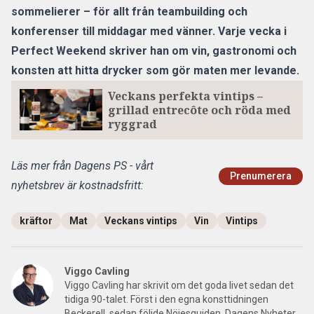
sommelierer – för allt från teambuilding och
konferenser till middagar med vänner. Varje vecka i
Perfect Weekend skriver han om vin, gastronomi och
konsten att hitta drycker som gör maten mer levande.
Veckans perfekta vintips –
grillad entrecôte och röda med
ryggrad
Läs mer från Dagens PS - vårt
Prenumerera
nyhetsbrev är kostnadsfritt:
kräftor
Mat
Veckans vintips
Vin
Vintips
Viggo Cavling
Viggo Cavling har skrivit om det goda livet sedan det
tidiga 90-talet. Först i den egna konsttidningen
Beckerell, sedan följde Nöjesguiden, Dagens Nyheter,