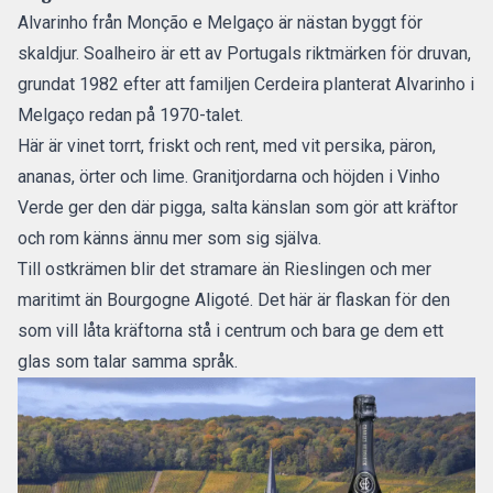
Alvarinho från Monção e Melgaço är nästan byggt för
skaldjur. Soalheiro är ett av Portugals riktmärken för druvan,
grundat 1982 efter att familjen Cerdeira planterat Alvarinho i
Melgaço redan på 1970-talet.
Här är vinet torrt, friskt och rent, med vit persika, päron,
ananas, örter och lime. Granitjordarna och höjden i Vinho
Verde ger den där pigga, salta känslan som gör att kräftor
och rom känns ännu mer som sig själva.
Till ostkrämen blir det stramare än Rieslingen och mer
maritimt än Bourgogne Aligoté. Det här är flaskan för den
som vill låta kräftorna stå i centrum och bara ge dem ett
glas som talar samma språk.