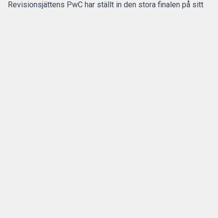
Revisionsjättens PwC har ställt in den stora finalen på sitt
program för sommarpraktikanterna.
Den flerdagarsresa till Disney World i Orlando som avslutat
15 av de 20 senaste årens sommarpraktik är inställd.
ANNONS
Gör pensionen enklare att förstå och hantera
ANNONS