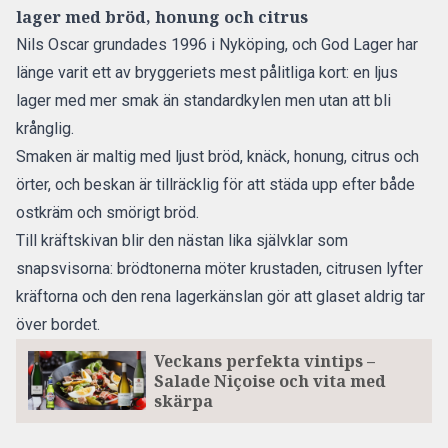
lager med bröd, honung och citrus
Nils Oscar grundades 1996 i Nyköping, och God Lager har
länge varit ett av bryggeriets mest pålitliga kort: en ljus
lager med mer smak än standardkylen men utan att bli
krånglig.
Smaken är maltig med ljust bröd, knäck, honung, citrus och
örter, och beskan är tillräcklig för att städa upp efter både
ostkräm och smörigt bröd.
Till kräftskivan blir den nästan lika självklar som
snapsvisorna: brödtonerna möter krustaden, citrusen lyfter
kräftorna och den rena lagerkänslan gör att glaset aldrig tar
över bordet.
Veckans perfekta vintips –
Salade Niçoise och vita med
skärpa