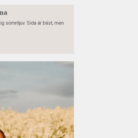
rna
ktig sömntjuv. Sida är bäst, men