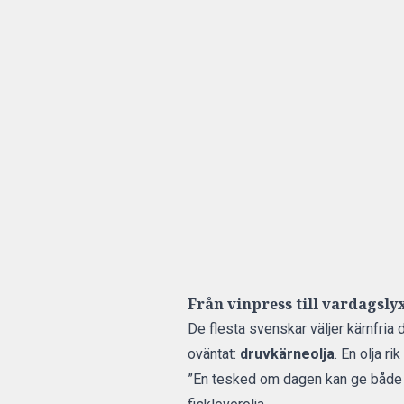
Från vinpress till vardagsly
De flesta svenskar väljer kärnfria
oväntat:
druvkärneolja
. En olja r
”En tesked om dagen kan ge både bä