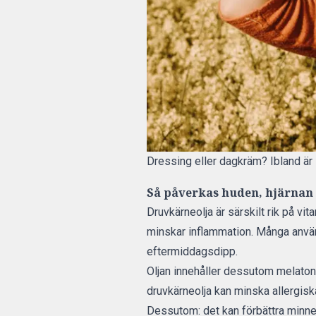
Dressing eller dagkräm? Ibland är 
Så påverkas huden, hjärnan 
Druvkärneolja är särskilt rik på vi
minskar inflammation. Många använ
eftermiddagsdipp.
Oljan innehåller dessutom melatoni
druvkärneolja kan minska allergisk
Dessutom: det kan förbättra minnet