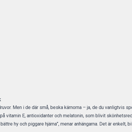
x
 druvor. Men i de där små, beska kärnorna – ja, de du vanligtvis s
ik på vitamin E, antioxidanter och melatonin, som blivit skönhetsre
ttre hy och piggare hjärna”, menar anhängarna. Det är enkelt, bil