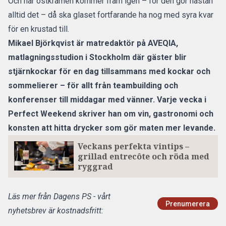
Och när ostkrämen kommer fram igen – för den gör nästan
alltid det – då ska glaset fortfarande ha nog med syra kvar
för en krustad till.
Mikael Björkqvist är matredaktör på
AVEQIA
,
matlagningsstudion i Stockholm där gäster blir
stjärnkockar för en dag tillsammans med kockar och
sommelierer – för allt från teambuilding och
konferenser till middagar med vänner. Varje vecka i
Perfect Weekend skriver han om vin, gastronomi och
konsten att hitta drycker som gör maten mer levande.
Veckans perfekta vintips –
grillad entrecôte och röda med
ryggrad
Läs mer från Dagens PS - vårt
Prenumerera
nyhetsbrev är kostnadsfritt: