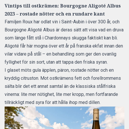
Vintips till ostkrämen: Bourgogne Aligoté Albus
2023 – rostade nötter och en rundare kant
Familjen Roux har odlat vin i Saint-Aubin i över 300 år, och
Bourgogne Aligoté Albus är deras sätt att visa vad en druva
som länge fått stå i Chardonnays skugga faktiskt kan bli.
Aligoté får här mogna över ett år på franska ekfat innan den
vilar vidare på stål – en behandling som ger den ovanlig
fyllighet för sin sort, utan att tappa den friska syran.
I glaset möts gula äpplen, päron, rostade nötter och en
kryddig citruston. Mot ostkrämens fett och forellrommens
sälta blir det ett annat samtal än de klassiska stålfriska
vinerna: lite mer nötighet, lite mer kropp, men fortfarande
tillräckligt med syra för att hålla ihop med dillen.