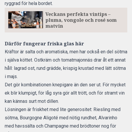
ryggrad för hela bordet.
Veckans perfekta vintips –
pluma, vongole och rosé som
matvin
Därför fungerar friska glas här
Kräftor är salta och aromatiska, men har också en del sötma
i själva köttet. Ostkräm och tomatmajonnäs drar åt ett annat
håll: lagrad ost, rund grädde, krispig krustad med lätt sötma
i majs.
Det gör kombinationen knepigare än den ser ut. För mycket
ek blir klumpigt, för låg syra gör allt trött, och för stramt vin
kan kännas surt mot dillen.
Lösningen är friskhet med lite generositet: Riesling med
sötma, Bourgogne Aligoté med nötig rundhet, Alvarinho
med havssälta och Champagne med brödtoner nog för