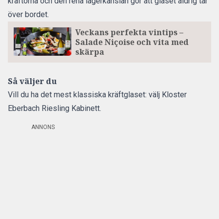
kräftorna och den rena lagerkänslan gör att glaset aldrig tar
över bordet.
Veckans perfekta vintips –
Salade Niçoise och vita med
skärpa
Så väljer du
Vill du ha det mest klassiska kräftglaset: välj Kloster
Eberbach Riesling Kabinett.
ANNONS