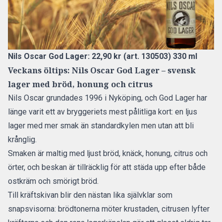
Nils Oscar God Lager: 22,90 kr (art. 130503) 330 ml
Veckans öltips: Nils Oscar God Lager – svensk
lager med bröd, honung och citrus
Nils Oscar grundades 1996 i Nyköping, och God Lager har
länge varit ett av bryggeriets mest pålitliga kort: en ljus
lager med mer smak än standardkylen men utan att bli
krånglig.
Smaken är maltig med ljust bröd, knäck, honung, citrus och
örter, och beskan är tillräcklig för att städa upp efter både
ostkräm och smörigt bröd.
Till kräftskivan blir den nästan lika självklar som
snapsvisorna: brödtonerna möter krustaden, citrusen lyfter