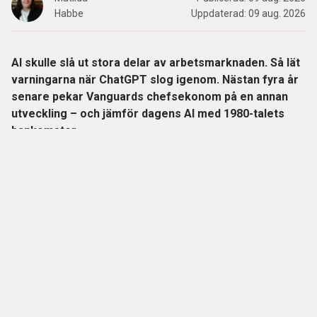
Habbe
Uppdaterad:
09 aug. 2026
AI skulle slå ut stora delar av arbetsmarknaden. Så lät
varningarna när ChatGPT slog igenom. Nästan fyra år
senare pekar Vanguards chefsekonom på en annan
utveckling – och jämför dagens AI med 1980-talets
bankomater.
När
bankomaterna
började breda ut sig på 1980-talet låg
slutsatsen nära till hands: snart behövs inga
banktjänstemän längre.
Så blev det inte riktigt.
ANNONS
Gör pensionen enklare att förstå och hantera