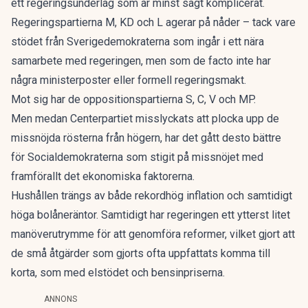
ett regeringsunderlag som är minst sagt komplicerat.
Regeringspartierna M, KD och L agerar på nåder – tack vare
stödet från Sverigedemokraterna som ingår i ett nära
samarbete med regeringen, men som de facto inte har
några ministerposter eller formell regeringsmakt.
Mot sig har de oppositionspartierna S, C, V och MP.
Men medan Centerpartiet misslyckats att plocka upp de
missnöjda rösterna från högern, har det gått desto bättre
för Socialdemokraterna som stigit på missnöjet med
framförallt det ekonomiska faktorerna.
Hushållen trängs av både rekordhög inflation och samtidigt
höga bolåneräntor. Samtidigt har regeringen ett ytterst litet
manöverutrymme för att genomföra reformer, vilket gjort att
de små åtgärder som gjorts ofta uppfattats komma till
korta, som med elstödet och bensinpriserna.
ANNONS