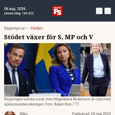
06 aug. 2026
Läsare idag:
166 022
Dagensps.se
Världen
Stödet växer för S, MP och V
Regeringen kanske surar, men Magdalena Andersson är nöjd med
opinionsundersökningen. Foto: Adam Ihse / TT
Bilbo
Publicerad:
24 maj 2023