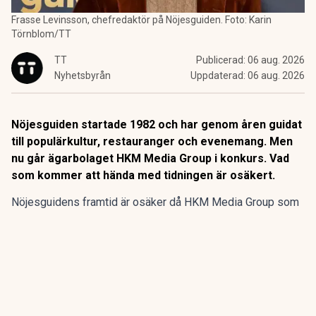
Frasse Levinsson, chefredaktör på Nöjesguiden. Foto: Karin
Törnblom/TT
TT
Publicerad:
06 aug. 2026
Nyhetsbyrån
Uppdaterad:
06 aug. 2026
Nöjesguiden startade 1982 och har genom åren guidat
till populärkultur, restauranger och evenemang. Men
nu går ägarbolaget HKM Media Group i konkurs. Vad
som kommer att hända med tidningen är osäkert.
Nöjesguidens framtid är osäker då HKM Media Group som
äger gratistidningen går i konkurs, enligt SVT
Kulturnyheterna.
Nöjesguiden startade 1982 och har genom åren guidat till
populärkultur, restauranger och evenemang. Men nu går
ägarbolaget HKM Media Group i konkurs. Vad som kommer