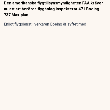
Den amerikanska flygtillsynsmyndigheten FAA kräver
nu att att berörda flygbolag inspekterar 471 Boeing
737 Max-plan.
Enligt flygplanstillverkaren
Boeing
är syftet med
kontrollerna att undersöka eventuella sprickor i en
komponent som kan undergräva flygplansmodellernas
strukturella integritet.
ANNONS
Gör pensionen enklare att förstå och hantera
ANNONS