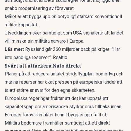
samtidigt ändrat landets skuldregler för att möjliggöra en
snabb modernisering av försvaret.
Målet är att bygga upp en betydligt starkare konventionell
militär kapacitet.
Utvecklingen sker samtidigt som USA signalerar att landet
vill minska sin militära närvaro i Europa.
Läs mer:
Ryssland går 260 miljarder back på kriget: ”Har
inte oändliga reserver”. Realtid
Svårt att attackera Nato direkt
Planer på att reducera antalet stridsflygplan, bombflyg och
marina resurser har ökat pressen på europeiska länder att
ta ett större ansvar för den egna säkerheten.
Europeiska regeringar fruktar att det kan uppstå ett
kapacitetsgap om amerikanska styrkor dras tillbaka innan
Europas försvarsmakter hunnit byggas upp fullt ut.
Militära bedömare framhåller samtidigt att ett direkt