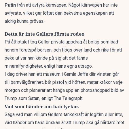
Putin
från att avfyra kärnvapen. Något kärnvapen har inte
avfyrats, vilket ger löftet den bekväma egenskapen att
aldrig kunna prövas.
Detta är inte Gellers första rodeo
På åttiotalet tog Geller privata uppdrag åt bolag som bad
honom förutspå börsen, och flögs över land och rike för att
peka ut var han kände på sig att det fanns
mineralfyndigheter, enligt hans egna utsago.
I dag driver han ett museum i Gamla Jaffa där vinsten går
till barnvälgörenhet, bär pistol vid höften, matar kråkor varje
morgon och planerar att hänga upp en photoshoppad bild av
Trump som Satan, enligt The Telegraph.
Vad som händer om han lyckas
Säga vad man vill om Gellers tankekraft är legitim eller inte,
vad händer om hans önskan är att Trump ska gå hårdare mot