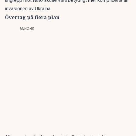
angrepp mot Nato skulle vara betydligt mer komplicerat än
invasionen av Ukraina.
Övertag på flera plan
ANNONS