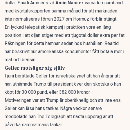
dollar. Saudi Aramcos vd
Amin Nasser
varnade i samband
med kvartalsrapporten samma månad för att marknaden
inte normaliseras förrän 2027 om Hormuz förblir stängt.
En lyckad telepatisk kampanj i praktiken vore en lång
position i att oljan stiger med ett tjugotal dollar extra per fat.
Räkningen för detta hamnar sedan hos hushållen. Realtid
har beskrivit hur
amerikanska konsumenter fått betala mer i
mat och bensin
.
Geller motsäger sig själv
I juni berättade Geller för israeliska ynet att han ångrar att
han utnämnde Trump till president över den skotska ö han
köpt för 30 000 pund, eller 382 800 kronor.
Motiveringen var att Trump är oberäknelig och att inte ens
Geller kan läsa hans tankar. Några veckor senare
meddelade han The Telegraph att nästa uppdrag är att
påverka samma mans tankar.