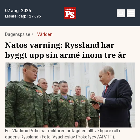
07 aug. 2026
Läsare idag:
127 695
Dagensps.se
Världen
Natos varning: Ryssland har
byggt upp sin armé inom tre år
För Vladimir Putin har militären antagit en allt viktigare roll i
dagens Ryssland. (Foto: Vyacheslav Prokofyev /AP/TT).