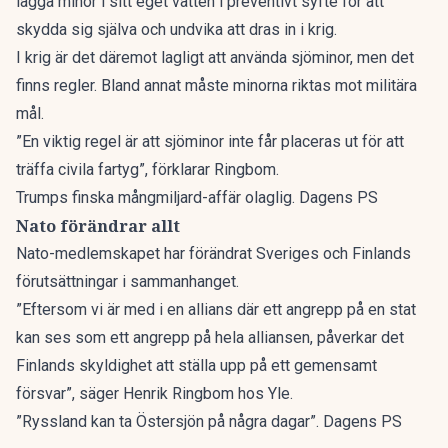
lägga minor i sitt eget vatten i preventivt syfte för att
skydda sig själva och undvika att dras in i krig.
I krig är det däremot lagligt att använda sjöminor, men det
finns regler. Bland annat måste minorna riktas mot militära
mål.
”En viktig regel är att sjöminor inte får placeras ut för att
träffa civila fartyg”, förklarar Ringbom.
Trumps finska mångmiljard-affär olaglig. Dagens PS
Nato förändrar allt
Nato-medlemskapet har förändrat Sveriges och Finlands
förutsättningar i sammanhanget.
”Eftersom vi är med i en allians där ett angrepp på en stat
kan ses som ett angrepp på hela alliansen, påverkar det
Finlands skyldighet att ställa upp på ett gemensamt
försvar”, säger Henrik Ringbom hos Yle.
”Ryssland kan ta Östersjön på några dagar”. Dagens PS