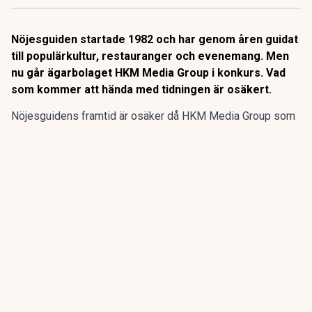
Nöjesguiden startade 1982 och har genom åren guidat
till populärkultur, restauranger och evenemang. Men
nu går ägarbolaget HKM Media Group i konkurs. Vad
som kommer att hända med tidningen är osäkert.
Nöjesguidens framtid är osäker då HKM Media Group som
äger gratistidningen går i konkurs, enligt SVT
Kulturnyheterna.
Nöjesguiden startade 1982 och har genom åren guidat till
populärkultur, restauranger och evenemang. Men nu går
ägarbolaget HKM Media Group i konkurs. Vad som kommer
att hända med tidningen är osäkert.
ANNONS
Gör pensionen enklare att förstå och hantera