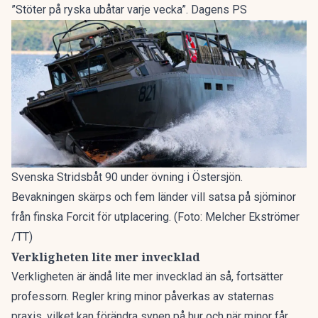
”Stöter på ryska ubåtar varje vecka”. Dagens PS
Svenska Stridsbåt 90 under övning i Östersjön.
Bevakningen skärps och fem länder vill satsa på sjöminor
från finska Forcit för utplacering. (Foto: Melcher Ekströmer
/TT)
Verkligheten lite mer invecklad
Verkligheten är ändå lite mer invecklad än så, fortsätter
professorn. Regler kring minor påverkas av staternas
praxis, vilket kan förändra synen på hur och när minor får