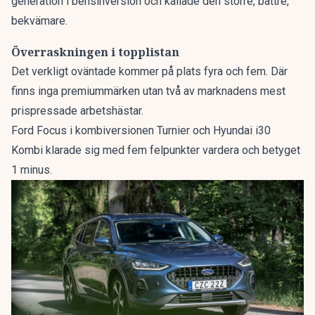
generation i bensinversion och kallade den
större, bättre,
bekvämare
.
Överraskningen i topplistan
Det verkligt oväntade kommer på plats fyra och fem. Där
finns inga premiummärken utan två av marknadens mest
prispressade arbetshästar.
Ford Focus i kombiversionen Turnier och Hyundai i30
Kombi klarade sig med fem felpunkter vardera och betyget
1 minus.