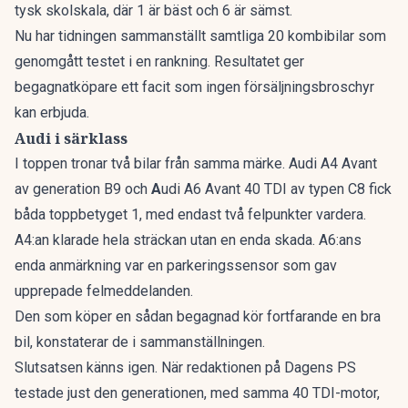
tysk skolskala, där 1 är bäst och 6 är sämst.
Nu har tidningen sammanställt
samtliga 20 kombibilar som
genomgått testet i en rankning
. Resultatet ger
begagnatköpare ett facit som ingen försäljningsbroschyr
kan erbjuda.
Audi i särklass
I toppen tronar två bilar från samma märke. Audi A4 Avant
av generation B9 och
A
udi A6 Avant 40 TDI av typen C8 fick
båda toppbetyget 1, med endast två felpunkter vardera.
A4:an klarade hela sträckan utan en enda skada. A6:ans
enda anmärkning var en parkeringssensor som gav
upprepade felmeddelanden.
Den som köper en sådan begagnad kör fortfarande en bra
bil, konstaterar de i sammanställningen.
Slutsatsen känns igen. När redaktionen på Dagens PS
testade just den generationen, med samma 40 TDI-motor,