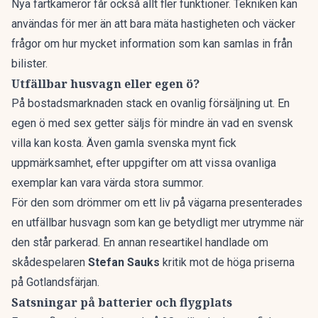
Nya fartkamero
r får också allt fler funktioner. Tekniken kan
användas för mer än att bara mäta hastigheten och väcker
frågor om hur mycket information som kan samlas in från
bilister.
Utfällbar husvagn eller egen ö?
På bostadsmarknaden stack en ovanlig försäljning ut. En
egen ö
med sex getter säljs för mindre än vad en svensk
villa kan kosta. Även
gamla svenska mynt
fick
uppmärksamhet, efter uppgifter om att vissa ovanliga
exemplar kan vara värda stora summor.
För den som drömmer om ett liv på vägarna presenterades
en
utfällbar husvagn
som kan ge betydligt mer utrymme när
den står parkerad. En annan researtikel handlade om
skådespelaren
Stefan Sauks
kritik
mot de höga priserna
på Gotlandsfärjan.
Satsningar på batterier och flygplats