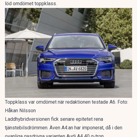
löd omdömet
toppklass
.
Toppklass var omdömet när redaktionen testade A6. Foto:
Håkan Nilsson
Laddhybridversionen fick senare epitetet
rena
tjänstebilsdrömmen
. Även A4:an har imponerat, då i den
ovanliga gasdrivna varianten
Audi A4 40 g-tron
.