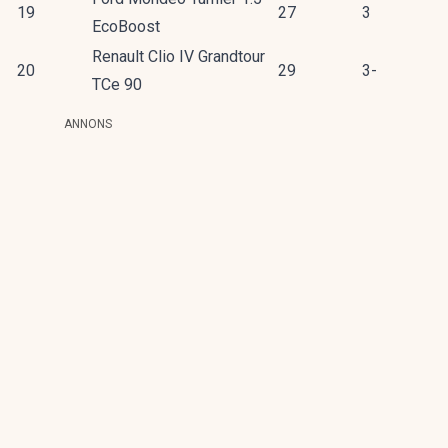
19
27
3
EcoBoost
Renault Clio IV Grandtour
20
29
3-
TCe 90
ANNONS