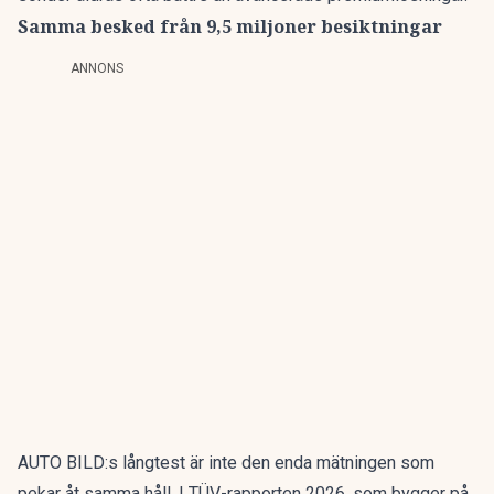
Samma besked från 9,5 miljoner besiktningar
ANNONS
AUTO BILD:s långtest är inte den enda mätningen som
pekar åt samma håll. I
TÜV-rapporten 2026
, som bygger på