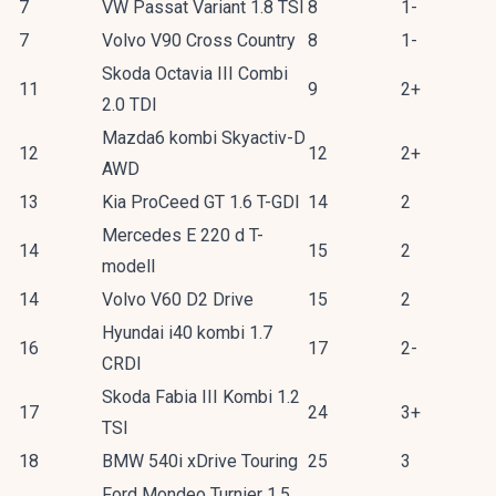
7
VW Passat Variant 1.8 TSI
8
1-
7
Volvo V90 Cross Country
8
1-
Skoda Octavia III Combi
11
9
2+
2.0 TDI
Mazda6 kombi Skyactiv-D
12
12
2+
AWD
13
Kia ProCeed GT 1.6 T-GDI
14
2
Mercedes E 220 d T-
14
15
2
modell
14
Volvo V60 D2 Drive
15
2
Hyundai i40 kombi 1.7
16
17
2-
CRDI
Skoda Fabia III Kombi 1.2
17
24
3+
TSI
18
BMW 540i xDrive Touring
25
3
Ford Mondeo Turnier 1.5