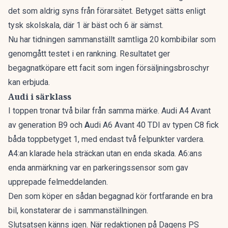
det som aldrig syns från förarsätet. Betyget sätts enligt
tysk skolskala, där 1 är bäst och 6 är sämst.
Nu har tidningen sammanställt
samtliga 20 kombibilar som
genomgått testet i en rankning
. Resultatet ger
begagnatköpare ett facit som ingen försäljningsbroschyr
kan erbjuda.
Audi i särklass
I toppen tronar två bilar från samma märke. Audi A4 Avant
av generation B9 och
A
udi A6 Avant 40 TDI av typen C8 fick
båda toppbetyget 1, med endast två felpunkter vardera.
A4:an klarade hela sträckan utan en enda skada. A6:ans
enda anmärkning var en parkeringssensor som gav
upprepade felmeddelanden.
Den som köper en sådan begagnad kör fortfarande en bra
bil, konstaterar de i sammanställningen.
Slutsatsen känns igen. När redaktionen på Dagens PS