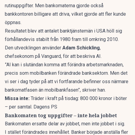
rutinuppgifter. Men bankomaterna gjorde också
bankkontoren billigare att driva, vilket gjorde att fler kunde
öppnas.
Resultatet blev att antalet banktjänstemän i USA höll sig
förhållandevis stabilt från 1980 fram till omkring 2010.
Den utvecklingen använder
Adam Schickling
,
chefsekonom på Vanguard, för att
beskriva AI
.
”AI kan i slutändan komma att förändra arbetsmarknaden,
precis som mobilbanken förändrade banksektorn. Men det
vi ser i dag tyder på att vi fortfarande befinner oss närmare
bankomatfasen än mobilbankfasen”,
skriver han
.
Missa inte:
Träder i kraft på tisdag: 800 000 kronor i böter
– per samtal. Dagens PS
Bankomaten tog uppgifter – inte hela jobbet
Bankomaten ersatte delar av jobbet, men inte jobbet i sig.
I stället förändrades innehållet. Banker började anställa fler