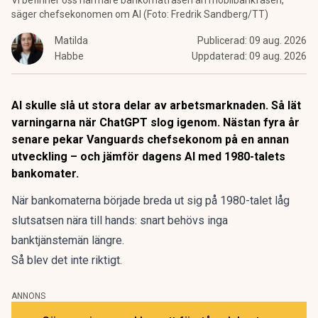
Vi befinner oss närmare bankomatfasen än mobilbankfasen,
säger chefsekonomen om AI (Foto: Fredrik Sandberg/TT)
Matilda
Publicerad:
09 aug. 2026
Habbe
Uppdaterad:
09 aug. 2026
AI skulle slå ut stora delar av arbetsmarknaden. Så lät
varningarna när ChatGPT slog igenom. Nästan fyra år
senare pekar Vanguards chefsekonom på en annan
utveckling – och jämför dagens AI med 1980-talets
bankomater.
När
bankomaterna
började breda ut sig på 1980-talet låg
slutsatsen nära till hands: snart behövs inga
banktjänstemän längre.
Så blev det inte riktigt.
ANNONS