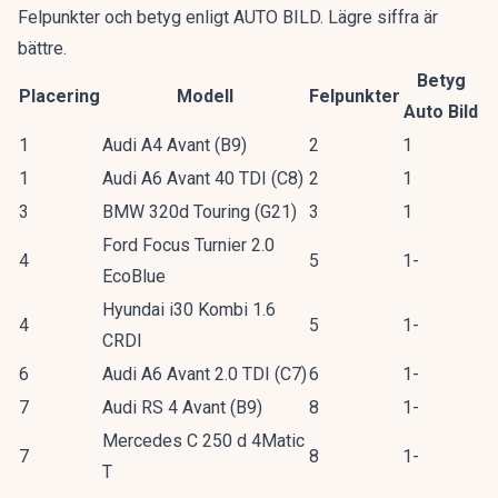
Felpunkter och betyg enligt AUTO BILD. Lägre siffra är
bättre.
Betyg
Placering
Modell
Felpunkter
Auto Bild
1
Audi A4 Avant (B9)
2
1
1
Audi A6 Avant 40 TDI (C8)
2
1
3
BMW 320d Touring (G21)
3
1
Ford Focus Turnier 2.0
4
5
1-
EcoBlue
Hyundai i30 Kombi 1.6
4
5
1-
CRDI
6
Audi A6 Avant 2.0 TDI (C7)
6
1-
7
Audi RS 4 Avant (B9)
8
1-
Mercedes C 250 d 4Matic
7
8
1-
T