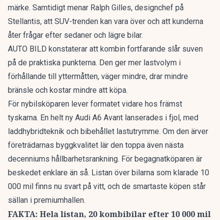
märke. Samtidigt menar Ralph Gilles, designchef på
Stellantis, att
SUV-trenden kan vara över
och att kunderna
åter frågar efter sedaner och lägre bilar.
AUTO BILD konstaterar att kombin fortfarande slår suven
på de praktiska punkterna. Den ger mer lastvolym i
förhållande till yttermåtten, väger mindre, drar mindre
bränsle och kostar mindre att köpa.
För nybilsköparen lever formatet vidare hos främst
tyskarna. En
helt ny Audi A6 Avant
lanserades i fjol, med
laddhybridteknik och bibehållet lastutrymme. Om den ärver
företrädarnas byggkvalitet lär den toppa även nästa
decenniums hållbarhetsrankning. För begagnatköparen är
beskedet enklare än så. Listan över bilarna som klarade 10
000 mil finns nu svart på vitt, och de smartaste köpen står
sällan i premiumhallen.
FAKTA: Hela listan, 20 kombibilar efter 10 000 mil