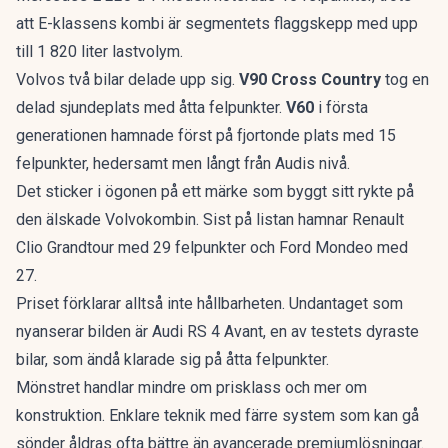
att
E-klassens kombi
är segmentets flaggskepp med upp
till 1 820 liter lastvolym.
Volvos två bilar delade upp sig.
V90 Cross Country
tog en
delad sjundeplats med åtta felpunkter.
V60
i första
generationen hamnade först på fjortonde plats med 15
felpunkter, hedersamt men långt från Audis nivå.
Det sticker i ögonen på ett märke som byggt sitt rykte på
den älskade Volvokombin
. Sist på listan hamnar Renault
Clio Grandtour med 29 felpunkter och Ford Mondeo med
27.
Priset förklarar alltså inte hållbarheten. Undantaget som
nyanserar bilden är Audi RS 4 Avant, en av testets dyraste
bilar, som ändå klarade sig på åtta felpunkter.
Mönstret handlar mindre om prisklass och mer om
konstruktion. Enklare teknik med färre system som kan gå
sönder åldras ofta bättre än avancerade premiumlösningar.