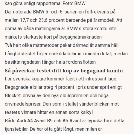
kan göra enligt rapporterna. Foto: BMW
Där noterade BMW 5- och 6-serien en felfrekvens på
mellan 17,7 och 23,6 procent beroende på årsmodell. Att
döma av båda mätningarna är BMW:s stora kombi inte
märkets starkaste kort på begagnatmarknaden.
Två helt olika mätmetoder pekar därmed åt samma håll.
Långtidstestet följer enskilda bilar in i minsta detalj, medan
besiktningsdatan fångar hela fordonsflottan.
Så påverkar testet ditt köp av begagnad kombi
För svenska köpare kommer facit i ett intressant läge.
Begagnade elbilar
steg 4 procent
i pris under april enligt
Blocket, drivna av den nya elbilspremien och höga
drivmedelspriser. Den som i stället vänder blicken mot
testets vinnare hittar en annan sorts kalkyl.
Både Audi A4 Avant B9 och A6 Avant är typiska före detta
tjänstebilar. De har ofta gått långt, men milen är