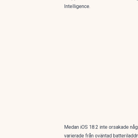
Intelligence.
Medan iOS 18.2 inte orsakade någr
varierade från oväntad batteriladd