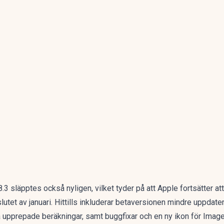
3 släpptes också nyligen, vilket tyder på att Apple fortsätter at
lutet av januari. Hittills inkluderar betaversionen mindre uppdate
a upprepade beräkningar, samt buggfixar och en ny ikon för Imag