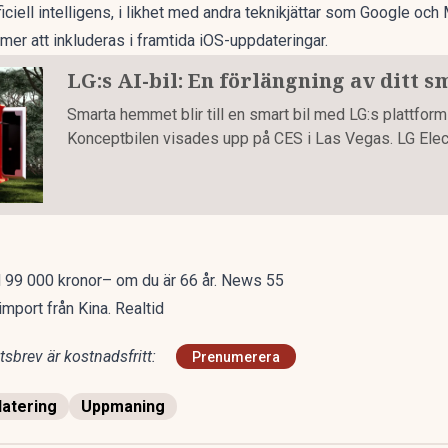
ificiell intelligens, i likhet med andra teknikjättar som Google och 
r att inkluderas i framtida iOS-uppdateringar.
LG:s AI-bil: En förlängning av ditt 
Smarta hemmet blir till en smart bil med LG:s plattform
Konceptbilen visades upp på CES i Las Vegas. LG Elect
ed 99 000 kronor– om du är 66 år. News 55
mport från Kina. Realtid
sbrev är kostnadsfritt:
Prenumerera
atering
Uppmaning