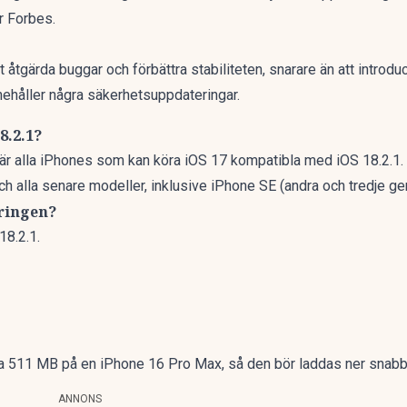
er
Forbes
.
åtgärda buggar och förbättra stabiliteten, snarare än att introdu
nnehåller några säkerhetsuppdateringar.
8.2.1?
är alla iPhones som kan köra iOS 17 kompatibla med iOS 18.2.1. 
 alla senare modeller, inklusive iPhone SE (andra och tredje ge
ringen?
18.2.1.
irka 511 MB på en iPhone 16 Pro Max, så den bör laddas ner snabb
ANNONS