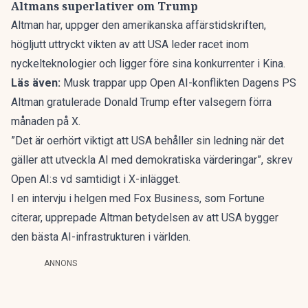
Altmans superlativer om Trump
Altman har, uppger den amerikanska affärstidskriften,
högljutt uttryckt vikten av att USA leder racet inom
nyckelteknologier och ligger före sina konkurrenter i Kina.
Läs även:
Musk trappar upp Open AI-konflikten Dagens PS
Altman gratulerade Donald Trump efter valsegern förra
månaden på X.
”Det är oerhört viktigt att USA behåller sin ledning när det
gäller att utveckla AI med demokratiska värderingar”, skrev
Open AI:s vd samtidigt i X-inlägget.
I en intervju i helgen med
Fox Business
, som Fortune
citerar, upprepade Altman betydelsen av att USA bygger
den bästa AI-infrastrukturen i världen.
ANNONS