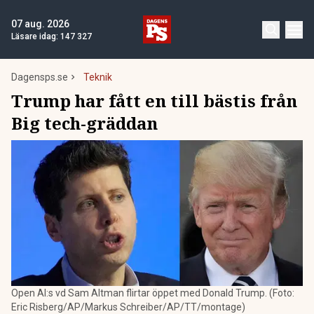
07 aug. 2026
Läsare idag:
147 327
Dagensps.se
Teknik
Trump har fått en till bästis från
Big tech-gräddan
Open AI:s vd Sam Altman flirtar öppet med Donald Trump. (Foto:
Eric Risberg/AP/Markus Schreiber/AP/TT/montage)