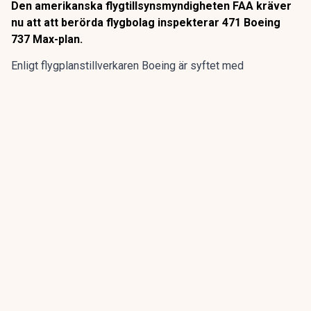
Den amerikanska flygtillsynsmyndigheten FAA kräver
nu att att berörda flygbolag inspekterar 471 Boeing
737 Max-plan.
Enligt flygplanstillverkaren
Boeing
är syftet med
kontrollerna att undersöka eventuella sprickor i en
komponent som kan undergräva flygplansmodellernas
strukturella integritet.
ANNONS
Gör pensionen enklare att förstå och hantera
ANNONS