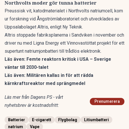
Northvolts moder gör tunna batterier
Preussisk vit, katodmaterialet i Northvolts natriumcell, kom
ur forskning vid Ångströmlaboratoriet och utvecklades av
Uppsalabolaget Altris, enligt Ny Teknik.
Altris stoppade fabriksplanerna i Sandviken i november och
driver nu med Ligna Energy ett Vinnovastöttat
projekt för ett
supertunt natriumjonbatteri
till trådlös elektronik.
Läs även:
Femte reaktorn kritisk i USA – Sverige
väntar till 2030-talet
Läs även:
Militären kallas in för att rädda
kärnkraftsreaktor med sprängmedel
Läs mer från Dagens PS - vårt
Prenumerera
nyhetsbrev är kostnadsfritt:
Batterier
E-cigarett
Flygbolag
Litiumbatteri
natrium
Vape