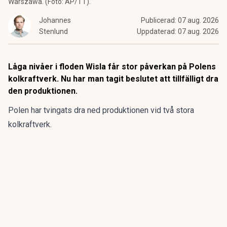
Warszawa. (Foto: AP/TT).
Johannes
Publicerad:
07 aug. 2026
Stenlund
Uppdaterad:
07 aug. 2026
Låga nivåer i floden Wisla får stor påverkan på Polens
kolkraftverk. Nu har man tagit beslutet att tillfälligt dra
den produktionen.
Polen har tvingats dra ned produktionen vid två stora
kolkraftverk.
Det beslutet har man tagit efter att den extrema torkan i
Europa lett till rekordlåga vattennivåer i floden Wisła.
ANNONS