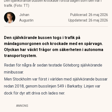
Den självkörande bussen krockade första dagen som den var i
trafik. (Foto: TT)
Johan
Publicerad:
26 maj 2026
Augustin
Uppdaterad:
26 maj 2026
Den självkörande bussen togs i trafik på
måndagsmorgonen och krockade med en spårvagn.
Olyckan har väckt frågor om säkerheten i autonoma
transportsystem.
Redan för några år sedan
testade Göteborg självkörande
minibussar.
Men Stockholm var
först i världen med självkörande bussar
redan 2018, genom busslinjen 549 i Barkarby. Linjen var
dock för dyr att driva och lades ner.
ANNONS