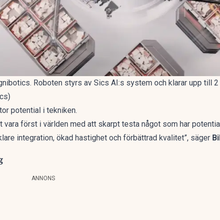
ibotics. Roboten styrs av Sics AI:s system och klarar upp till 
ics)
r potential i tekniken.
tt vara först i världen med att skarpt testa något som har potential
klare integration, ökad hastighet och förbättrad kvalitet”, säger
Bi
g
ANNONS