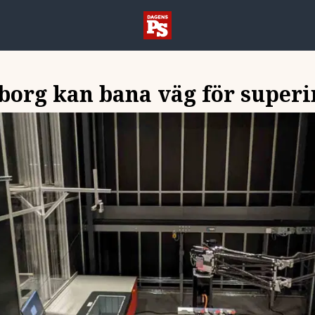
borg kan bana väg för superi