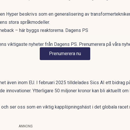
turen Hyper beskrivs som en generalisering av transformerteknike
gens stora språkmodeller.
meback – här byggs reaktorerna. Dagens PS
ns viktigaste nyheter från Dagens PS. Prenumerera på våra nyh
Prenumerera nu
 även inom EU. I februari 2025 tilldelades Sics AI ett bidrag på
e innovationer. Ytterligare 50 miljoner kronor kan bli aktuellt o
 och ser oss som en viktig kapplöpningshäst i det globala racet 
ANNONS