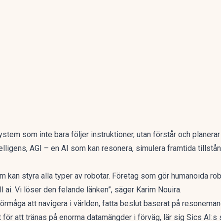
system som inte bara följer instruktioner, utan förstår och planer
ntelligens, AGI – en AI som kan resonera, simulera framtida tillstå
m kan styra alla typer av robotar. Företag som gör humanoida robot
ell ai. Vi löser den felande länken”, säger Karim Nouira.
örmåga att navigera i världen, fatta beslut baserat på resoneman
t för att tränas på enorma datamängder i förväg, lär sig Sics AI: