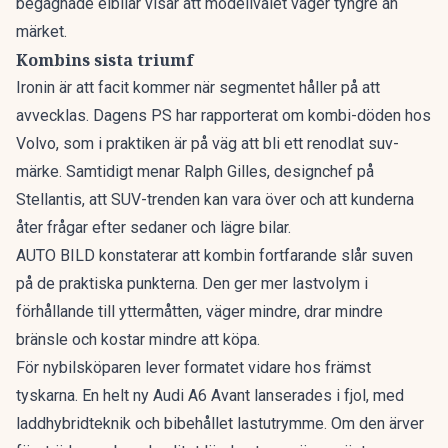
begagnade elbilar
visar att modellvalet väger tyngre än
märket.
Kombins sista triumf
Ironin är att facit kommer när segmentet håller på att
avvecklas. Dagens PS har rapporterat om
kombi-döden hos
Volvo
, som i praktiken är på väg att bli ett renodlat suv-
märke. Samtidigt menar Ralph Gilles, designchef på
Stellantis, att
SUV-trenden kan vara över
och att kunderna
åter frågar efter sedaner och lägre bilar.
AUTO BILD konstaterar att kombin fortfarande slår suven
på de praktiska punkterna. Den ger mer lastvolym i
förhållande till yttermåtten, väger mindre, drar mindre
bränsle och kostar mindre att köpa.
För nybilsköparen lever formatet vidare hos främst
tyskarna. En
helt ny Audi A6 Avant
lanserades i fjol, med
laddhybridteknik och bibehållet lastutrymme. Om den ärver