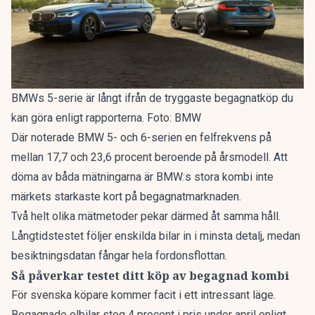
BMWs 5-serie är långt ifrån de tryggaste begagnatköp du
kan göra enligt rapporterna. Foto: BMW
Där noterade BMW 5- och 6-serien en felfrekvens på
mellan 17,7 och 23,6 procent beroende på årsmodell. Att
döma av båda mätningarna är BMW:s stora kombi inte
märkets starkaste kort på begagnatmarknaden.
Två helt olika mätmetoder pekar därmed åt samma håll.
Långtidstestet följer enskilda bilar in i minsta detalj, medan
besiktningsdatan fångar hela fordonsflottan.
Så påverkar testet ditt köp av begagnad kombi
För svenska köpare kommer facit i ett intressant läge.
Begagnade elbilar
steg 4 procent
i pris under april enligt