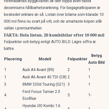
företrädarnas byggkvalitet lär den toppa även nästa
decenniums hållbarhetsrankning. För begagnatköparen är
beskedet enklare än så. Listan över bilarna som klarade 10
000 mil finns nu svart på vitt, och de smartaste köpen står
sällan i premiumhallen.
FAKTA: Hela listan, 20 kombibilar efter 10 000 mil
Felpunkter och betyg enligt AUTO BILD. Lägre siffra är
bättre.
Betyg
Placering
Modell
Felpunkter
Auto Bild
1
Audi A4 Avant (B9)
2
1
1
Audi A6 Avant 40 TDI (C8)
2
1
3
BMW 320d Touring (G21)
3
1
Ford Focus Turnier 2.0
4
5
1-
EcoBlue
Hyundai i30 Kombi 1.6