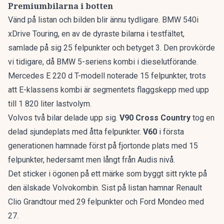
Premiumbilarna i botten
Vänd på listan och bilden blir ännu tydligare. BMW 540i
xDrive Touring, en av de dyraste bilarna i testfältet,
samlade på sig 25 felpunkter och betyget 3. Den provkörde
vi tidigare, då
BMW 5-seriens kombi
i dieselutförande.
Mercedes E 220 d T-modell noterade 15 felpunkter, trots
att
E-klassens kombi
är segmentets flaggskepp med upp
till 1 820 liter lastvolym.
Volvos två bilar delade upp sig.
V90 Cross Country
tog en
delad sjundeplats med åtta felpunkter.
V60
i första
generationen hamnade först på fjortonde plats med 15
felpunkter, hedersamt men långt från Audis nivå.
Det sticker i ögonen på ett märke som byggt sitt rykte på
den älskade Volvokombin
. Sist på listan hamnar Renault
Clio Grandtour med 29 felpunkter och Ford Mondeo med
27.