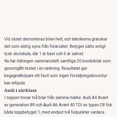
Vid slutet demonteras bilen helt, och teknikerna granskar
det som aldrig syns från förarsätet. Betyget sätts enligt
tysk skolskala, där 1 är bäst och 6 är sämst.
Nu har tidningen sammanställt
samtliga 20 kombibilar som
genomgått testet i en rankning
. Resultatet ger
begagnatköpare ett facit som ingen försäljningsbroschyr
kan erbjuda.
Audi i särklass
I toppen tronar två bilar från samma märke. Audi A4 Avant
av generation B9 och
A
udi A6 Avant 40 TDI av typen C8 fick
båda toppbetyget 1, med endast två felpunkter vardera.