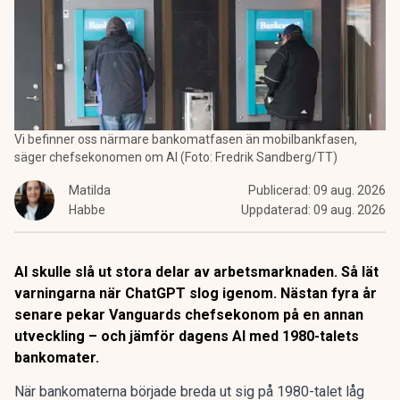
Vi befinner oss närmare bankomatfasen än mobilbankfasen,
säger chefsekonomen om AI (Foto: Fredrik Sandberg/TT)
Matilda
Publicerad:
09 aug. 2026
Habbe
Uppdaterad:
09 aug. 2026
AI skulle slå ut stora delar av arbetsmarknaden. Så lät
varningarna när ChatGPT slog igenom. Nästan fyra år
senare pekar Vanguards chefsekonom på en annan
utveckling – och jämför dagens AI med 1980-talets
bankomater.
När
bankomaterna
började breda ut sig på 1980-talet låg