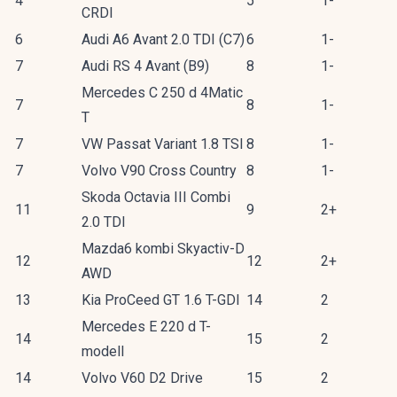
4
5
1-
CRDI
6
Audi A6 Avant 2.0 TDI (C7)
6
1-
7
Audi RS 4 Avant (B9)
8
1-
Mercedes C 250 d 4Matic
7
8
1-
T
7
VW Passat Variant 1.8 TSI
8
1-
7
Volvo V90 Cross Country
8
1-
Skoda Octavia III Combi
11
9
2+
2.0 TDI
Mazda6 kombi Skyactiv-D
12
12
2+
AWD
13
Kia ProCeed GT 1.6 T-GDI
14
2
Mercedes E 220 d T-
14
15
2
modell
14
Volvo V60 D2 Drive
15
2