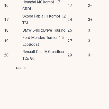
Hyundai i40 kombi 1.7
16
17
2-
CRDI
Skoda Fabia III Kombi 1.2
17
24
3+
TSI
18
BMW 540i xDrive Touring
25
3
Ford Mondeo Turnier 1.5
19
27
3
EcoBoost
Renault Clio IV Grandtour
20
29
3-
TCe 90
ANNONS