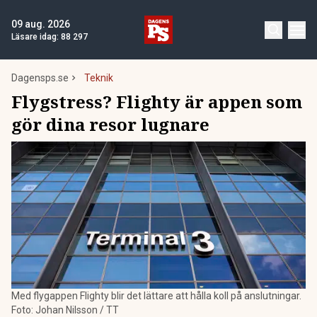
09 aug. 2026
Läsare idag:
88 297
Dagensps.se
Teknik
Flygstress? Flighty är appen som
gör dina resor lugnare
Med flygappen Flighty blir det lättare att hålla koll på anslutningar.
Foto: Johan Nilsson / TT