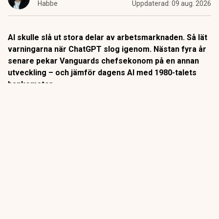
Habbe
Uppdaterad:
09 aug. 2026
AI skulle slå ut stora delar av arbetsmarknaden. Så lät
varningarna när ChatGPT slog igenom. Nästan fyra år
senare pekar Vanguards chefsekonom på en annan
utveckling – och jämför dagens AI med 1980-talets
bankomater.
När
bankomaterna
började breda ut sig på 1980-talet låg
slutsatsen nära till hands: snart behövs inga
banktjänstemän längre.
Så blev det inte riktigt.
ANNONS
Gör pensionen enklare att förstå och hantera