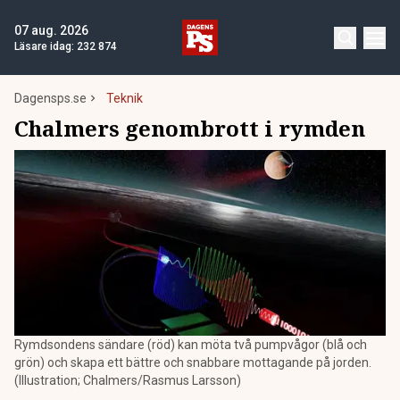
07 aug. 2026
Läsare idag:
232 874
Dagensps.se
Teknik
Chalmers genombrott i rymden
Rymdsondens sändare (röd) kan möta två pumpvågor (blå och
grön) och skapa ett bättre och snabbare mottagande på jorden.
(Illustration; Chalmers/Rasmus Larsson)