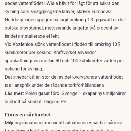
sedan vattenflödet i Wisła blivit för lågt för att säkra den
kylning som anläggningarna kräver, skriver
Euronews
.
Neddragningen uppges ha tagit omkring 1,3 gigawatt ur det
polska elsystemet, motsvarande ungefär två procent av
landets installerade effekt.
Vid Kozienice sjönk vattenflödet i floden till omkring 135
kubikmeter per sekund. Kraftverket använder
uppskattningsvis mellan 80 och 100 kubikmeter vatten per
sekund för kylning.
Det innebär att en stor del av det kvarvarande vattenflödet
tas i anspråk under de rådande torkförhållandena.
Läs mer:
Polen gasar förbi Sverige – skapar nya miljonärer
dubbelt så snabbt. Dagens PS
Finns en sårbarhet
Miljöorganisationer menar att situationen visar hur sårbara
fossildrivna kraftverk är när värmeböljor och torka blir