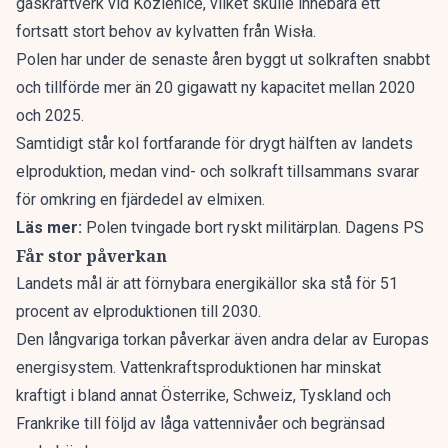
gaskraftverk vid Kozienice, vilket skulle innebära ett
fortsatt stort behov av kylvatten från Wisła.
Polen har under de senaste åren byggt ut solkraften snabbt
och tillförde mer än 20 gigawatt ny kapacitet mellan 2020
och 2025.
Samtidigt står kol fortfarande för drygt hälften av landets
elproduktion, medan vind- och solkraft tillsammans svarar
för omkring en fjärdedel av elmixen.
Läs mer:
Polen tvingade bort ryskt militärplan. Dagens PS
Får stor påverkan
Landets mål är att förnybara energikällor ska stå för 51
procent av elproduktionen till 2030.
Den långvariga torkan påverkar även andra delar av Europas
energisystem. Vattenkraftsproduktionen har minskat
kraftigt i bland annat Österrike, Schweiz, Tyskland och
Frankrike till följd av låga vattennivåer och begränsad