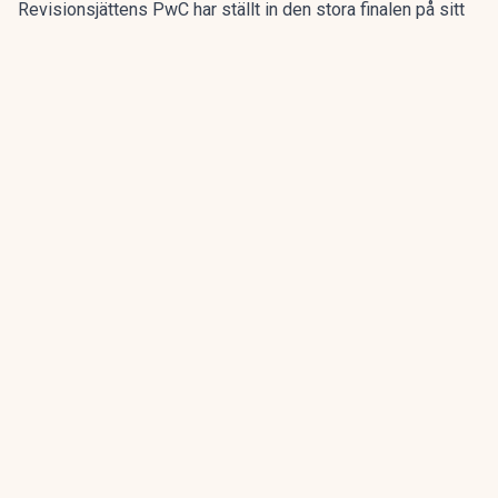
Revisionsjättens PwC har ställt in den stora finalen på sitt
program för sommarpraktikanterna.
Den flerdagarsresa till Disney World i Orlando som avslutat
15 av de 20 senaste årens sommarpraktik är inställd.
ANNONS
Gör pensionen enklare att förstå och hantera
ANNONS