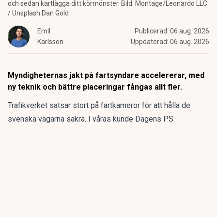
och sedan kartlägga ditt körmönster. Bild: Montage/Leonardo LLC
/ Unsplash Dan Gold
Emil
Publicerad:
06 aug. 2026
Karlsson
Uppdaterad:
06 aug. 2026
Myndigheternas jakt på fartsyndare accelererar, med
ny teknik och bättre placeringar fångas allt fler.
Trafikverket satsar stort på fartkameror för att hålla de
svenska vägarna säkra. I våras kunde Dagens PS
rapportera om
några nya kameraplaceringar
som gav bättre
översyn på alla körfält, och lät kameran få fri inblick i bilen
via vindrutan – för att upptäcka eventuella andra brott.
ANNONS