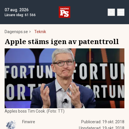
07 aug. 2026
Läsare idag:
61 566
Dagensps.se
Teknik
Apple stäms igen av patenttroll
Apples boss Tim Cook. (Foto: TT)
Finwire
Publicerad:
19 okt. 2018
Uppdaterad:
19 okt. 2018