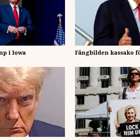
mp i Iowa
Fångbilden kassako 