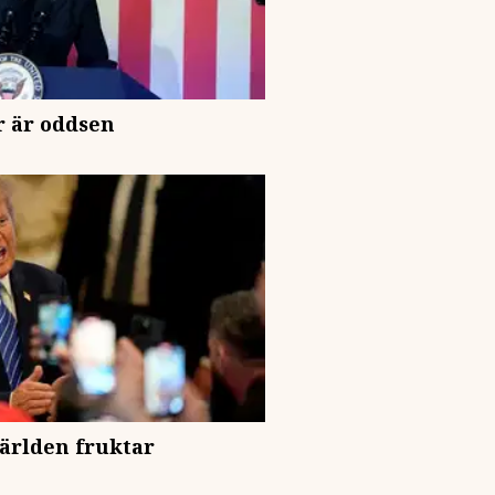
r är oddsen
ärlden fruktar