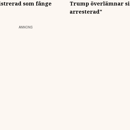
istrerad som fånge
Trump överlämnar sig:
arresterad"
ANNONS