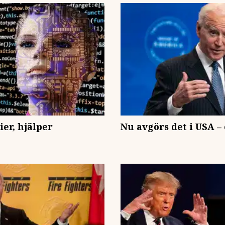
er, hjälper
Nu avgörs det i USA –