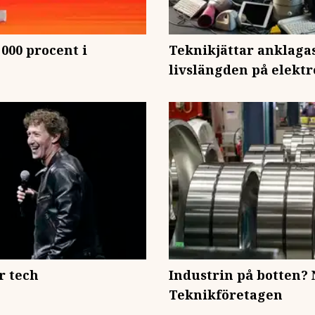
 000 procent i
Teknikjättar anklagas
livslängden på elekt
r tech
Industrin på botten? 
Teknikföretagen