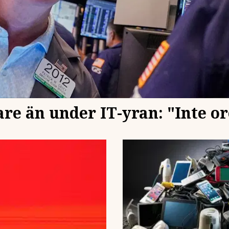
re än under IT-yran: "Inte or