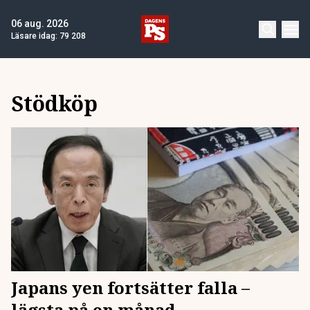
06 aug. 2026
Läsare idag:
79 208
Stödköp
Japans yen fortsätter falla –
lägsta på en månad