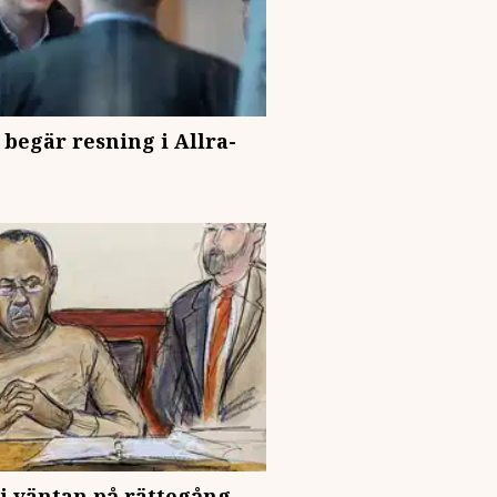
egär resning i Allra-
 i väntan på rättegång