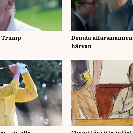
på Trump
Dömda affärsmannen b
härvan
 – av alla
Chang får sitta inlåst