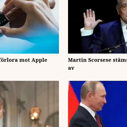
förlora mot Apple
Martin Scorsese stäms
av