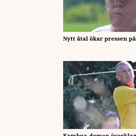
Nytt åtal ökar pressen 
Kambua-domen överklagas