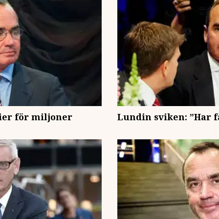
er för miljoner
Lundin sviken: ”Har f