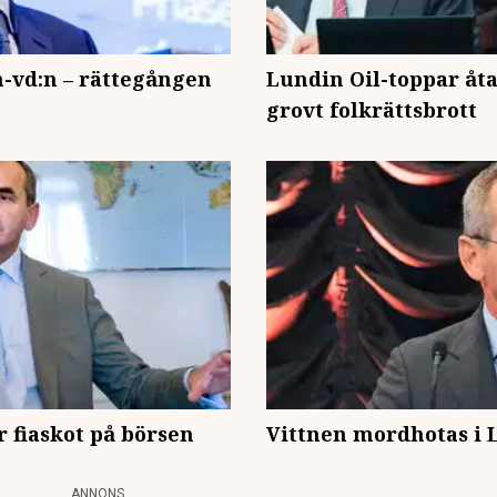
n-vd:n – rättegången
Lundin Oil-toppar åta
grovt folkrättsbrott
 fiaskot på börsen
Vittnen mordhotas i
ANNONS