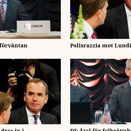
 förväntan
Polisrazzia mot Lundi
dras in i
DI: Åtal för folkrätt