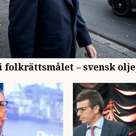
 folkrättsmålet – svensk oljej