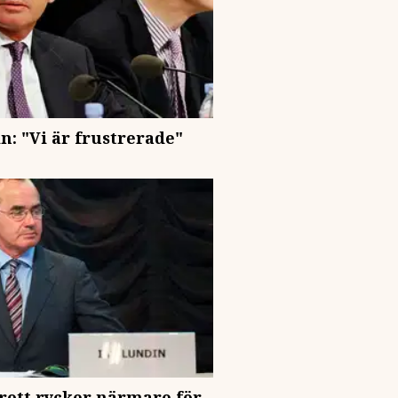
n: "Vi är frustrerade"
sbrott rycker närmare för