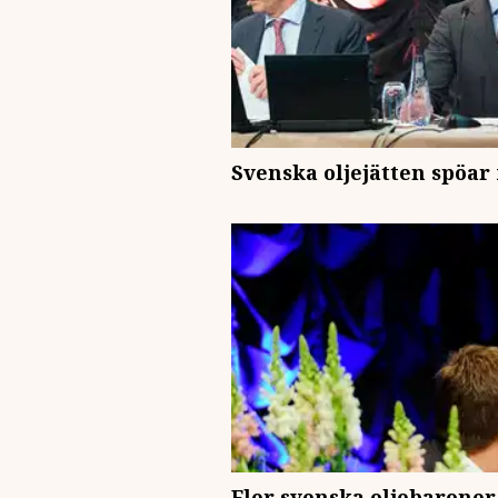
Svenska oljejätten spöar
Fler svenska oljebaroner 