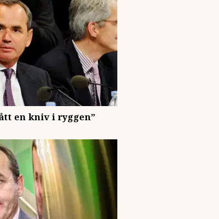
ått en kniv i ryggen”