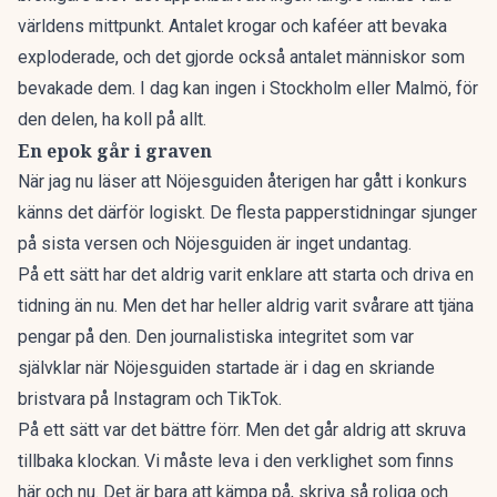
världens mittpunkt. Antalet krogar och kaféer att bevaka
exploderade, och det gjorde också antalet människor som
bevakade dem. I dag kan ingen i Stockholm eller Malmö, för
den delen, ha koll på allt.
En epok går i graven
När jag nu läser att
Nöjesguiden återigen har gått i konkurs
känns det därför logiskt.
De flesta papperstidningar sjunger
på sista versen och Nöjesguiden är inget undantag.
På ett sätt har det aldrig varit enklare att starta och driva en
tidning än nu. Men det har heller aldrig varit svårare att tjäna
pengar på den. Den journalistiska integritet som var
självklar när Nöjesguiden startade är i dag en skriande
bristvara på Instagram och TikTok.
På ett sätt var det bättre förr. Men det går aldrig att skruva
tillbaka klockan. Vi måste leva i den verklighet som finns
här och nu. Det är bara att kämpa på, skriva så roliga och