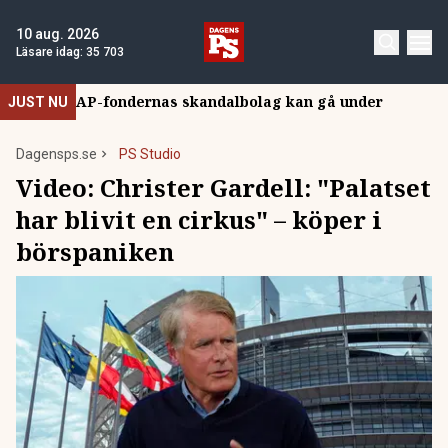
10 aug. 2026
Läsare idag:
35 703
AP-fondernas skandalbolag kan gå under
JUST NU
Dagensps.se
PS Studio
Video:
Christer Gardell: "Palatset
har blivit en cirkus" – köper i
börspaniken