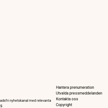
: Livet som partiledare, job
nten