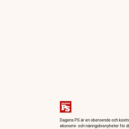
Dagensps.se
PS Studio
Thand Ringqvist
på sjätte proce