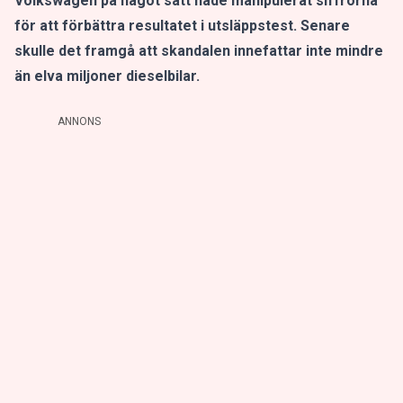
Volkswagen på något sätt hade manipulerat siffrorna
för att förbättra resultatet i utsläppstest. Senare
skulle det framgå att skandalen innefattar inte mindre
än elva miljoner dieselbilar.
ANNONS