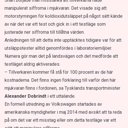
Snart började man misstänka att tillverkarna hade
manipulerat siffrorna i mjukvaran. Det visade sig att
motorstyrningen för koldioxidutsläppet på något sätt kände
av när det var ett test och gick in i ett testläge som
justerade ner siffrorna till tillåtna värden.
Anledningen till att detta inte upptäcktes tidigare var för att
utsläppstester alltid genomfördes i laboratoriemiljöer.
Numera gör man det på landsvägen och det medförde att
testläget aldrig aktiverades.
– Tillverkaren kommer få stå för 100 procent av de här
kostnaderna. Det finns ingen förklaring till varför den här
mjukvaran finns i fordonen, sa Tysklands transportminister
Alexander Dobrindt
i ett uttalande.
En formell utredning av Volkswagen startades av
amerikanska myndigheter i maj 2014 med avsikt att ta reda
på om det var ett misstag eller om detta testläge var ett