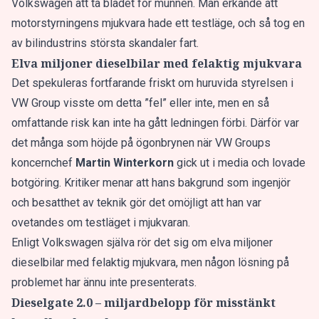
Volkswagen att ta bladet för munnen. Man erkände att
motorstyrningens mjukvara hade ett testläge, och så tog en
av bilindustrins största skandaler fart.
Elva miljoner dieselbilar med felaktig mjukvara
Det spekuleras fortfarande friskt om huruvida styrelsen i
VW Group visste om detta ”fel” eller inte, men en så
omfattande risk kan inte ha gått ledningen förbi. Därför var
det många som höjde på ögonbrynen när VW Groups
koncernchef
Martin Winterkorn
gick ut i media och lovade
botgöring
. Kritiker menar att hans bakgrund som ingenjör
och besatthet av teknik gör det omöjligt att han var
ovetandes om testläget i mjukvaran.
Enligt Volkswagen själva rör det sig om elva miljoner
dieselbilar med felaktig mjukvara, men någon lösning på
problemet har ännu inte presenterats.
Dieselgate 2.0 – miljardbelopp för misstänkt