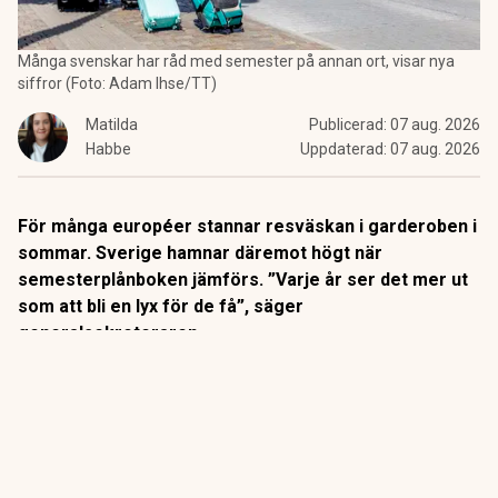
Många svenskar har råd med semester på annan ort, visar nya
siffror (Foto: Adam Ihse/TT)
Matilda
Publicerad:
07 aug. 2026
Habbe
Uppdaterad:
07 aug. 2026
För många européer stannar resväskan i garderoben i
sommar. Sverige hamnar däremot högt när
semesterplånboken jämförs. ”Varje år ser det mer ut
som att bli en lyx för de få”, säger
generalsekreteraren.
Sommaren är högsäsong
för flyg, hotell och fullpackade
resväskor. Men för miljontals européer stannar semestern
hemma.
Enligt de senaste siffrorna från Eurostat hade nästan tre av