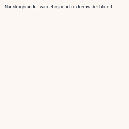
När skogbränder, värmeböljor och extremväder blir ett
permanent inslag i framför allt europeiska somrar uppstår
ett ”skyddsgap”, varnar försäkringsbolagen.
ANNONS
Samla pensionen på ett ställe och få bättre
överblick
ANNONS