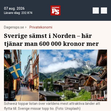
07 aug. 2026
Läsare idag:
232 874
Dagensps.se
Privatekonomi
Sverige sämst i Norden – här
tjänar man 600 000 kronor mer
Schweiz toppar listan över världens mest attraktiva länder att
flytta till. Sverige missar topp tio. (Foto: Unsplash)