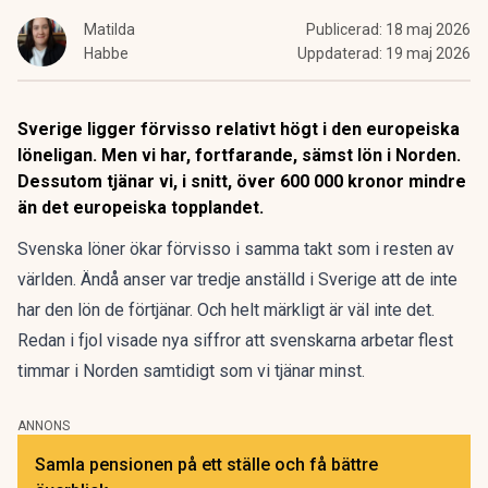
Matilda
Publicerad:
18 maj 2026
Habbe
Uppdaterad:
19 maj 2026
Sverige ligger förvisso relativt högt i den europeiska
löneligan. Men vi har, fortfarande, sämst lön i Norden.
Dessutom tjänar vi, i snitt, över 600 000 kronor mindre
än det europeiska topplandet.
Svenska löner ökar förvisso
i samma takt
som i resten av
världen.
Ändå anser var tredje
anställd i Sverige att de inte
har den lön de förtjänar. Och helt märkligt är väl inte det.
Redan i fjol visade nya siffror att
svenskarna arbetar flest
timmar
i Norden samtidigt som vi tjänar minst.
ANNONS
Samla pensionen på ett ställe och få bättre