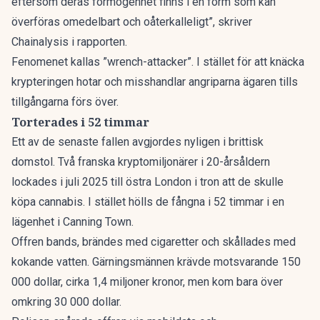
eftersom deras förmögenhet finns i en form som kan
överföras omedelbart och oåterkalleligt”, skriver
Chainalysis i rapporten.
Fenomenet kallas ”wrench-attacker”. I stället för att knäcka
krypteringen hotar och misshandlar angriparna ägaren tills
tillgångarna förs över.
Torterades i 52 timmar
Ett av de senaste fallen avgjordes nyligen i brittisk
domstol. Två franska kryptomiljonärer i 20-årsåldern
lockades i juli 2025 till östra London i tron att de skulle
köpa cannabis. I stället hölls de fångna i 52 timmar i en
lägenhet i Canning Town.
Offren bands, brändes med cigaretter och skållades med
kokande vatten. Gärningsmännen krävde motsvarande 150
000 dollar, cirka 1,4 miljoner kronor, men kom bara över
omkring 30 000 dollar.