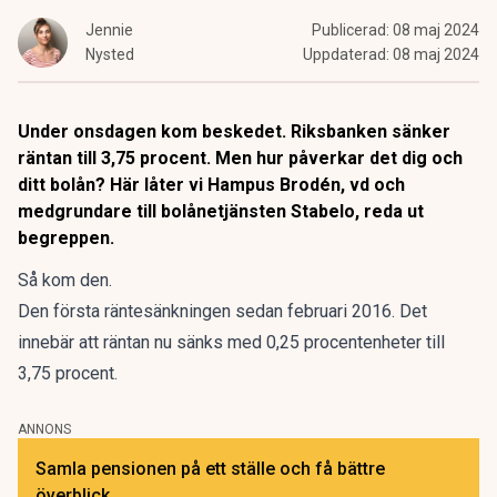
Jennie
Publicerad:
08 maj 2024
Nysted
Uppdaterad:
08 maj 2024
Under onsdagen kom beskedet. Riksbanken sänker
räntan till 3,75 procent. Men hur påverkar det dig och
ditt bolån? Här låter vi Hampus Brodén, vd och
medgrundare till bolånetjänsten Stabelo, reda ut
begreppen.
Så kom den.
Den första räntesänkningen sedan februari 2016.
Det
innebär att räntan nu sänks med 0,25 procentenheter till
3,75 procent.
ANNONS
Samla pensionen på ett ställe och få bättre
överblick