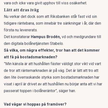
vara och icke vara givit upphov till viss osäkerhet.
Lätt att dras iväg
Nu verkar det dock som att Riksbanken står fast vid sin
tidigare räntebana, som innebär tre sänkningar i år, där den
första nu levererats.
Det konstaterar
Hampus Brodén,
vd och medgrundare till
den digitala bolånetjänsten Stabelo.
Så vilka, om några effekter, tror han att det kommer
att få på bostadsmarknaden?
”Min känsla är att hushållen fäster väldigt stor vikt vid vart
de tror att räntemarknaden är på väg. Det är lätt att tro att
den lite överraskande styrka som bostadsmarknaden har
visat i april är drivet av att hushållen nu börjar anta att vi har
passerat toppen i bolåneräntor”, säger han.
Vad vågar vi hoppas på framöver?