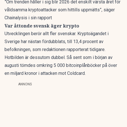
”Om trenden håller i sig blir 2026 det enskilt värsta året för
våldsamma kryptoattacker som hittills uppmätts”, säger
Chainalysis i sin rapport
Var åttonde svensk äger krypto
Utvecklingen berör allt fler svenskar. Kryptoägandet i
Sverige har nästan fördubblats, till 13,4 procent av
befolkningen,
som redaktionen rapporterat
tidigare.
Hotbilden är dessutom dubbel. Så sent som i början av
augusti tömdes omkring 5 000 bitcoinplånböcker på
över
en miljard kronor
i attacken mot Coldcard.
ANNONS