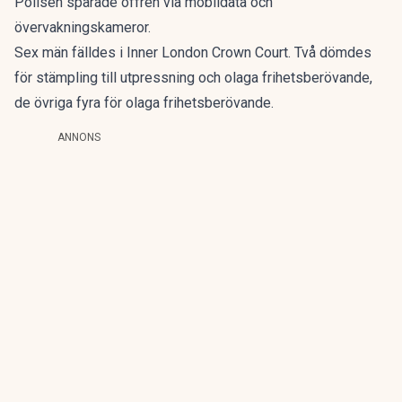
Polisen spårade offren via mobildata och
övervakningskameror.
Sex män
fälldes i Inner London Crown Court
. Två dömdes
för stämpling till utpressning och olaga frihetsberövande,
de övriga fyra för olaga frihetsberövande.
ANNONS