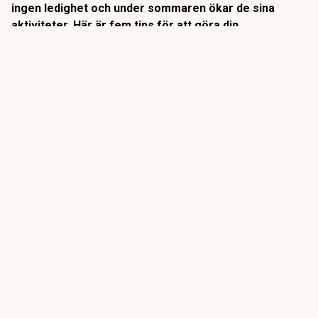
ingen ledighet och under sommaren ökar de sina
aktiviteter. Här är fem tips för att göra din
välbehövliga ledighet lugnare.
Cyberskurkarna har fått ökad fart tack vare AI. Redan i våras
lanserade Finansinspektionen (FI) en informationskampanj
om hur bedragare utnyttjar AI
.
ANNONS