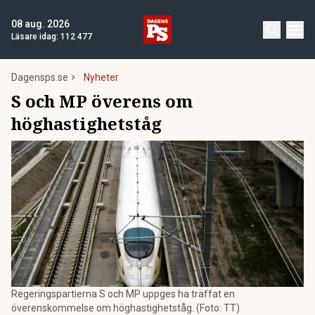
08 aug. 2026
Läsare idag:
112 477
Dagensps.se
Nyheter
S och MP överens om
höghastighetståg
Regeringspartierna S och MP uppges ha träffat en
överenskommelse om höghastighetståg. (Foto: TT)