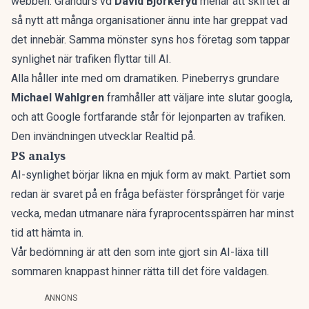
webben. Grandurs vd
David Björkeryd
menar att skiftet är
så nytt att många organisationer ännu inte har greppat vad
det innebär. Samma mönster syns hos
företag som tappar
synlighet när trafiken flyttar till AI
.
Alla håller inte med om dramatiken. Pineberrys grundare
Michael Wahlgren
framhåller att väljare inte slutar googla,
och att Google fortfarande står för lejonparten av trafiken.
Den invändningen
utvecklar Realtid
på.
PS analys
AI-synlighet börjar likna en mjuk form av makt. Partiet som
redan är svaret på en fråga befäster försprånget för varje
vecka, medan utmanare nära fyraprocentsspärren har minst
tid att hämta in.
Vår bedömning är att den som inte gjort sin AI-läxa till
sommaren knappast hinner rätta till det före valdagen.
ANNONS