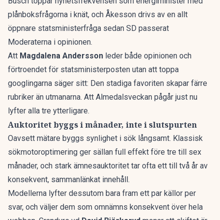
Busch toppar nyhetsfrekvensen som energiminister med
plånboksfrågorna i knät, och Åkesson drivs av en allt
öppnare statsministerfråga sedan SD passerat
Moderaterna i opinionen.
Att
Magdalena Andersson
leder både opinionen och
förtroendet för statsministerposten utan att toppa
googlingarna säger sitt: Den stadiga favoriten skapar färre
rubriker än utmanarna. Att Almedalsveckan pågår just nu
lyfter alla tre ytterligare.
Auktoritet byggs i månader, inte i slutspurten
Oavsett mätare byggs synlighet i sök långsamt. Klassisk
sökmotoroptimering ger sällan full effekt före tre till sex
månader, och stark ämnesauktoritet tar ofta ett till två år av
konsekvent, sammanlänkat innehåll.
Modellerna lyfter dessutom bara fram ett par källor per
svar, och väljer dem som omnämns konsekvent över hela