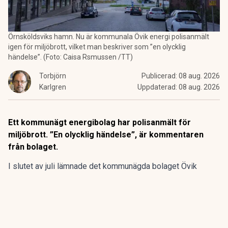
Örnsköldsviks hamn. Nu är kommunala Övik energi polisanmält
igen för miljöbrott, vilket man beskriver som ”en olycklig
händelse”. (Foto: Caisa Rsmussen /TT)
Torbjörn
Publicerad:
08 aug. 2026
Karlgren
Uppdaterad:
08 aug. 2026
Ett kommunägt energibolag har polisanmält för
miljöbrott. ”En olycklig händelse”, är kommentaren
från bolaget.
I slutet av juli lämnade det kommunägda bolaget Övik
energi in en anmälan om en driftstörning gällande sin
anläggning vid Hörneborgsverket till länsstyrelsen i
Västernorrland.