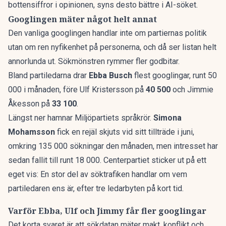
bottensiffror i opinionen, syns desto bättre i AI-söket.
Googlingen mäter något helt annat
Den vanliga googlingen handlar inte om partiernas politik
utan om ren nyfikenhet på personerna, och då ser listan helt
annorlunda ut. Sökmönstren rymmer fler godbitar.
Bland partiledarna drar
Ebba Busch
flest googlingar, runt 50
000 i månaden, före Ulf Kristersson på
40 500
och Jimmie
Åkesson på
33 100
.
Längst ner hamnar Miljöpartiets språkrör.
Simona
Mohamsson
fick en rejäl skjuts vid sitt tillträde i juni,
omkring 135 000 sökningar den månaden, men intresset har
sedan fallit till runt 18 000. Centerpartiet sticker ut på ett
eget vis: En stor del av söktrafiken handlar om vem
partiledaren ens är, efter tre ledarbyten på kort tid.
Varför Ebba, Ulf och Jimmy får fler googlingar
Det korta svaret är att sökdatan mäter makt, konflikt och