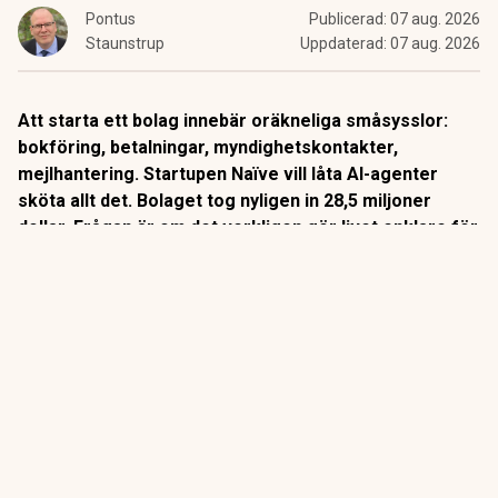
Pontus
Publicerad:
07 aug. 2026
Staunstrup
Uppdaterad:
07 aug. 2026
Att starta ett bolag innebär oräkneliga småsysslor:
bokföring, betalningar, myndighetskontakter,
mejlhantering. Startupen Naïve vill låta AI-agenter
sköta allt det. Bolaget tog nyligen in 28,5 miljoner
dollar. Frågan är om det verkligen gör livet enklare för
företagare, eller om det bara flyttar besväret till en ny
sorts ansvarsproblem.
Naïve, grundat av 20-åriga Berkeley-avhopparna Sean Dorje
och Dennis Zax,
beskriver sig själva som ”en autonom
företagsmotor”.
Kunden beskriver sin verksamhet i en enda
konfigurationsfil, varpå Naïve automatiskt sätter upp hela
den operativa strukturen: bolagsbildning, betalkort,