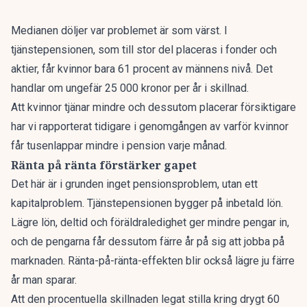
Medianen döljer var problemet är som värst. I
tjänstepensionen, som till stor del placeras i fonder och
aktier, får kvinnor bara 61 procent av männens nivå. Det
handlar om ungefär 25 000 kronor per år i skillnad.
Att kvinnor tjänar mindre och dessutom placerar försiktigare
har vi rapporterat tidigare i genomgången av
varför kvinnor
får tusenlappar mindre i pension varje månad
.
Ränta på ränta förstärker gapet
Det här är i grunden inget pensionsproblem, utan ett
kapitalproblem. Tjänstepensionen bygger på inbetald lön.
Lägre lön, deltid och föräldraledighet ger mindre pengar in,
och de pengarna får dessutom färre år på sig att jobba på
marknaden. Ränta-på-ränta-effekten blir också lägre ju färre
år man sparar.
Att den procentuella skillnaden legat stilla kring drygt 60