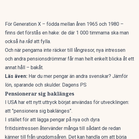
För Generation X – födda mellan åren 1965 och 1980 –
finns det förstås en hake: de där 1 000 timmarna ska man
också
ha råd
att fylla.
Och när pengarna inte räcker till långresor, nya intressen
och andra pensionsdrömmar får man helt enkelt blicka åt ett
annat håll – bakåt.
Läs även:
Har du mer pengar än andra svenskar? Jämför
lön, sparande och skulder. Dagens PS
Pensionerar sig baklänges
I USA har ett nytt uttryck börjat användas för utvecklingen:
att ”pensionera sig baklänges”.
I stället för att lägga pengar på nya och dyra
fritidsintressen återvänder många till sådant de redan
känner till från ungdomsåren. Det kan handla om att börja