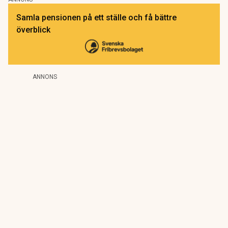
Samla pensionen på ett ställe och få bättre
överblick
ANNONS