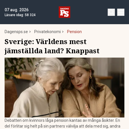
07 aug. 2026
Läsare idag:
58 324
Dagensps.se
Privatekonomi
Pension
Sverige: Världens mest
jämställda land? Knappast
Debatten om kvinnors låga pension kantas av många åsikter. En
del förlitar sig helt på sin partners välvilja att dela med sig, andra