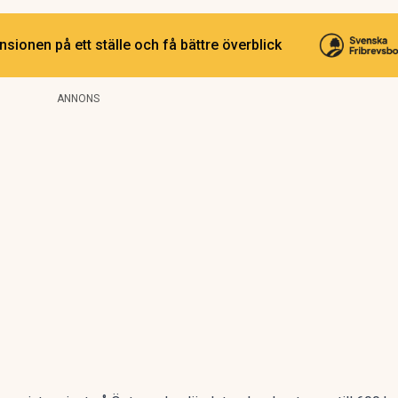
sionen på ett ställe och få bättre överblick
ANNONS