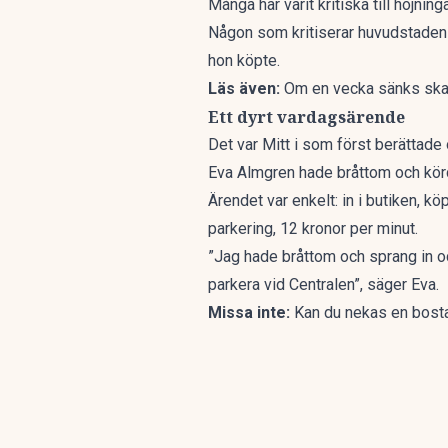
Många har varit kritiska till höjnin
Någon som kritiserar huvudstadens
hon köpte.
Läs även:
Om en vecka sänks skatt
Ett dyrt vardagsärende
Det var
Mitt i
som först berättade
Eva Almgren hade bråttom och körd
Ärendet var enkelt: in i butiken, kö
parkering, 12 kronor per minut.
”Jag hade bråttom och sprang in och 
parkera vid Centralen”, säger Eva.
Missa inte:
Kan du nekas en bosta