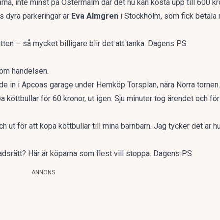
garna, inte minst på Östermalm där det nu kan kosta upp till 600 kr
 dyra parkeringar är
Eva Almgren
i Stockholm, som fick betala 
en – så mycket billigare blir det att tanka. Dagens PS
 om händelsen.
e in i Apcoas garage under Hemköp Torsplan, nära Norra tornen.
pa köttbullar för 60 kronor, ut igen. Sju minuter tog ärendet och för
ut för att köpa köttbullar till mina barnbarn. Jag tycker det är hutl
dsrätt? Här är köparna som flest vill stoppa. Dagens PS
ANNONS