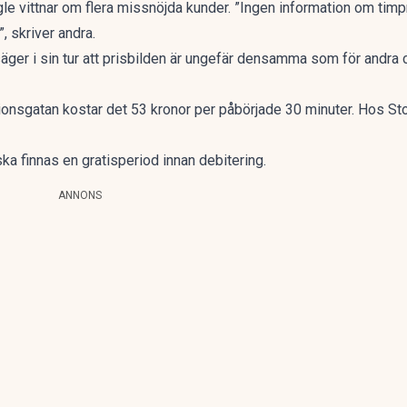
 vittnar om flera missnöjda kunder. ”Ingen information om timpri
”, skriver andra.
äger i sin tur att prisbilden är ungefär densamma som för andra 
ionsgatan kostar det 53 kronor per påbörjade 30 minuter. Hos S
a finnas en gratisperiod innan debitering.
ANNONS