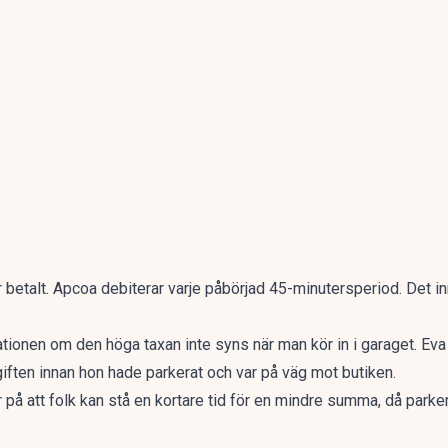
ar betalt. Apcoa debiterar varje påbörjad 45-minutersperiod. Det i
mationen om den höga taxan inte syns när man kör in i garaget. Eva
iften innan hon hade parkerat och var på väg mot butiken.
r på att folk kan stå en kortare tid för en mindre summa, då parkera