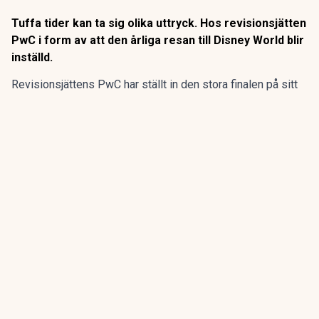
Tuffa tider kan ta sig olika uttryck. Hos revisionsjätten
PwC i form av att den årliga resan till Disney World blir
inställd.
Revisionsjättens PwC har ställt in den stora finalen på sitt
program för sommarpraktikanterna.
Den flerdagarsresa till Disney World i Orlando som avslutat
15 av de 20 senaste årens sommarpraktik är inställd.
ANNONS
Gör pensionen enklare att förstå och hantera
ANNONS