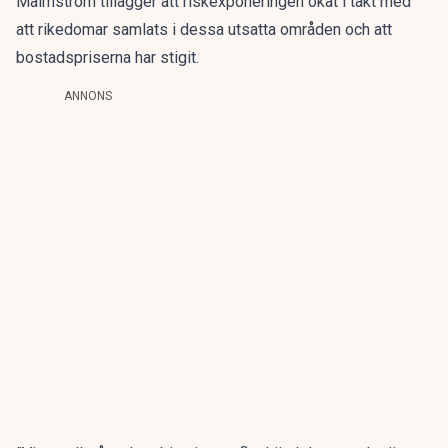
Malmström tillägger att riskexponeringen ökat i takt med
att rikedomar samlats i dessa utsatta områden och att
bostadspriserna har stigit.
ANNONS