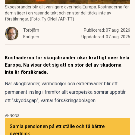
Skogsbränder blir allt vanligare över hela Europa. Kostnaderna för
dem stiger i en rasande takt och en stor del täcks inte av
försäkringar. (Foto: Ty ONeil /AP-TT)
Torbjörn
Publicerad:
07 aug. 2026
Karlgren
Uppdaterad:
07 aug. 2026
Kostnaderna för skogsbränder ökar kraftigt över hela
Europa. Nu visar det sig att en stor del av skadorna
inte är försäkrade.
När skogbränder, värmeböljor och extremväder blir ett
permanent inslag i framför allt europeiska somrar uppstår
ett ”skyddsgap”, varnar försäkringsbolagen.
ANNONS
Samla pensionen på ett ställe och få bättre
överblick