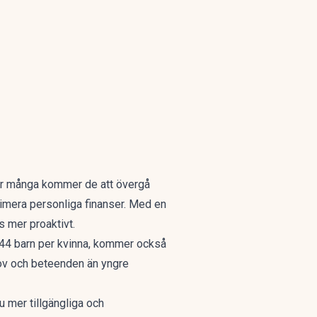
För många kommer de att övergå
optimera personliga finanser. Med en
s mer proaktivt.
1,44 barn per kvinna, kommer också
hov och beteenden än yngre
nu mer tillgängliga och