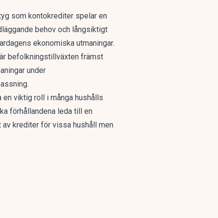
tyg som kontokrediter spelar en
dläggande behov och långsiktigt
a vardagens ekonomiska utmaningar.
är befolkningstillväxten främst
maningar under
passning.
en viktig roll i många hushålls
 förhållandena leda till en
av krediter för vissa hushåll men