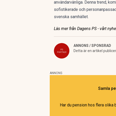
användarvänliga. Denna trend, kom
sofistikerade och personanpassad
svenska samhället.
Läs mer från Dagens PS - vårt nyhet
ANNONS / SPONSRAD
Detta är en artikel publice
ANNONS
Samla pen
Har du pension hos flera olika 