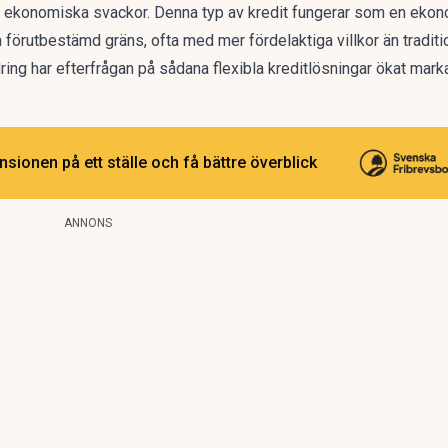
liga ekonomiska svackor. Denna typ av kredit fungerar som en eko
en förutbestämd gräns, ofta med mer fördelaktiga villkor än tradit
ring har efterfrågan på sådana flexibla kreditlösningar ökat mark
sionen på ett ställe och få bättre överblick
ANNONS