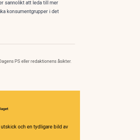
annolikt att leda till mer
ika konsumentgrupper i det
 Dagens PS eller redaktionens åsikter.
utskick och en tydligare bild av