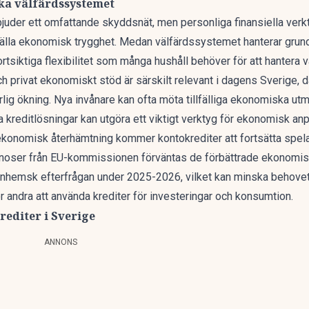
ka välfärdssystemet
uder ett omfattande skyddsnät, men personliga finansiella verk
ställa ekonomisk trygghet. Medan välfärdssystemet hanterar grun
ortsiktiga flexibilitet som många hushåll behöver för att hanter
h privat ekonomiskt stöd är särskilt relevant i dagens Sverige, d
urlig ökning. Nya invånare kan ofta möta tillfälliga ekonomiska ut
a kreditlösningar kan utgöra ett viktigt verktyg för ekonomisk an
konomisk återhämtning kommer kontokrediter att fortsätta spela 
noser från EU-kommissionen
förväntas de förbättrade ekonomiska
nhemsk efterfrågan under 2025-2026, vilket kan minska behovet 
r andra att använda krediter för investeringar och konsumtion.
rediter i Sverige
ANNONS