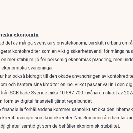
venska ekonomin
erad del av många svenskars privatekonomi, särskilt i urbana omr
gerar kontokrediter som en viktig säkerhetsventil för många hushå
s en mer stabil miljö för personlig ekonomisk planering, men un
 ut ekonomiska svängningar.
ur har också bidragit till den ökade användningen av kontokrediter.
m och hantera sina krediter online, vilket passar väl in i den digi
k från SCB hade Sverige cirka 10 587 700 invånare i slutet av 20
form av digital finansiell tjänst regelbundet.
 finansiella förhållandena kommer sannolikt att öka den inhemska 
a kreditlösningar som kontokrediter. När ekonomin återhämtar sig
öjligheter samtidigt som de behåller ekonomisk stabilitet.