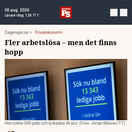
06 aug. 2026
Läsare idag:
128 717
Dagensps.se
Privatekonomi
Fler arbetslösa – men det finns
hopp
Hon sökte 500 jobb och lyckades till slut. (Foto: Johan Nilsson/TT)