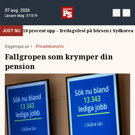
07 aug. 2026
Läsare idag:
37 019
18 procent upp – fredagsfest på börsen i Sydkorea
JUST NU
Dagensps.se
Privatekonomi
Fallgropen som krymper din
pension