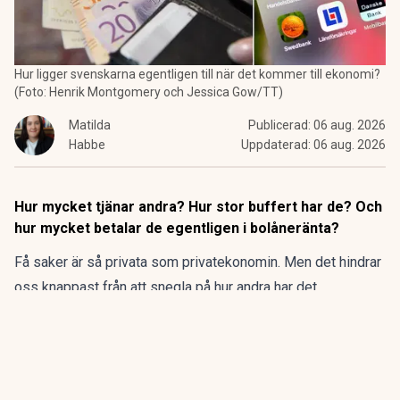
Hur ligger svenskarna egentligen till när det kommer till ekonomi?
(Foto: Henrik Montgomery och Jessica Gow/TT)
Matilda
Publicerad:
06 aug. 2026
Habbe
Uppdaterad:
06 aug. 2026
Hur mycket tjänar andra? Hur stor buffert har de? Och
hur mycket betalar de egentligen i bolåneränta?
Få saker är så privata som privatekonomin. Men det hindrar
oss knappast från att snegla på hur andra har det.
Här är siffrorna som visar hur snittsvensken ligger till, från
lönen på kontot till sparandet, pensionen, bolåneräntan och
skulderna.