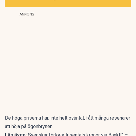
ANNONS
De höga priserna har, inte helt oväntat, fått många resenärer
att höja på ögonbrynen.
Läs även:
Svenskar förlorar tusentals kronor via BankID –