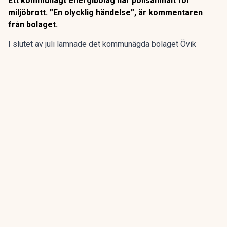
Ett kommunägt energibolag har polisanmält för
miljöbrott. ”En olycklig händelse”, är kommentaren
från bolaget.
I slutet av juli lämnade det kommunägda bolaget Övik
energi in en anmälan om en driftstörning gällande sin
anläggning vid Hörneborgsverket till länsstyrelsen i
Västernorrland.
ANNONS
Gör pensionen enklare att förstå och hantera
ANNONS