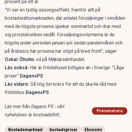
procent på ett år.
”Vi ser en tydlig säsongseffekt, framför allt på
bostadsrättsmarknaden, där antalet försäljningar i områden
med de högsta priserna sjunker sommartid och drar med
sig prisstatistiken nedåt. Försäljningsvolymerna är de
högsta under perioden januari-juli sedan pandemiåren och
på årsbasis har priserna har stigit på bred front”, säger
Oskar Öholm
, vd på Mäklarsamfundet.
Läs också:
Här är fritidshuset billigare än i Sverige: ”Låga
priser”
DagensPS
Läs vidare:
Så hög lön krävs för att du ska ha råd med
fritidshus
DagensPS
Läs mer från Dagens PS - vårt
Prenumerera
nyhetsbrev är kostnadsfritt:
Bostadsmarknad
bostadspriser
Ekonomi