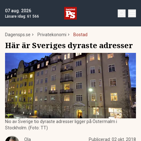
07 aug. 2026
Läsare idag:
61 566
Dagensps.se
Privatekonomi
Bostad
Här är Sveriges dyraste adresser
Nio av Sverige tio dyraste adresser ligger på Östermalm i
Stockholm. (Foto: TT)
Ola
Publicerad:
02 okt. 2018