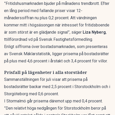
”
Fritidshusmarknaden
bjuder på månadens trendbrott. Efter
en lång period med fallande priser visar 12-
månaderssiffran nu plus 0,2 procent. Att vändningen
kommer mitt i högsäsongen när intresset för
fritidsboende
är som störst är en glädjande signal”,
säger
Liza Nyberg
,
ttillförordnad vd på Svensk Fastighetsförmedling.
Enligt siffrorna över bostadsmarknaden, som presenteras
av Svensk Mäklarstatistik, ligger priserna på bostadsrätter
på plus med 4,6 procent i årstakt och 3,4 procent för villor.
Prisfall på lägenheter i alla storstäder
Sammanställningen för juli visar att priserna på
bostadsrätter backar med 2,5 procent i Storstockholm och i
Storgöteborg med 0,6 procent.
I Stormalmö går priserna däremot upp med 0,4 procent.
”Den relativt höga nedgången för Storstockholm beror på