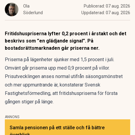
Ola
Publicerad:
07 aug. 2026
Söderlund
Uppdaterad:
07 aug. 2026
Fritidshuspriserna lyfter 0,2 procent i årstakt och det
beskrivs som ”en glädjande signal”. På
bostadsrättsmarknaden går priserna ner.
Priserna på lägenheter sjunker med 1,5 procent i juli.
Omvänt går priserna upp med 0,9 procent på villor.
Prisutvecklingen anses normal utifrån säsongsmönstret
och mer uppmuntrande är, konstaterar Svensk
Fastighetsförmedling, att fritidshuspriserna
för första
gången stiger på länge
.
ANNONS
Samla pensionen på ett ställe och få bättre
överblick