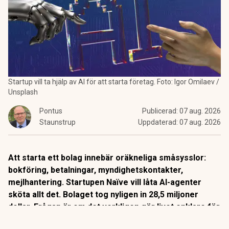
Startup vill ta hjälp av AI för att starta företag. Foto: Igor Omilaev /
Unsplash
Pontus
Publicerad:
07 aug. 2026
Staunstrup
Uppdaterad:
07 aug. 2026
Att starta ett bolag innebär oräkneliga småsysslor:
bokföring, betalningar, myndighetskontakter,
mejlhantering. Startupen Naïve vill låta AI-agenter
sköta allt det. Bolaget tog nyligen in 28,5 miljoner
dollar. Frågan är om det verkligen gör livet enklare för
företagare, eller om det bara flyttar besväret till en ny