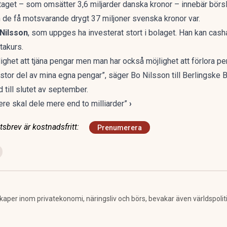
aget – som omsätter 3,6 miljarder danska kronor – innebär börsli
 de få motsvarande drygt 37 miljoner svenska kronor var.
Nilsson
, som uppges ha investerat stort i bolaget. Han kan cas
takurs.
ghet att tjäna pengar men man har också möjlighet att förlora peng
å stor del av mina egna pengar”, säger Bo Nilsson till Berlingske 
 till slutet av september.
re skal dele mere end to milliarder”
›
sbrev är kostnadsfritt:
Prenumerera
per inom privatekonomi, näringsliv och börs, bevakar även världspolitik. 