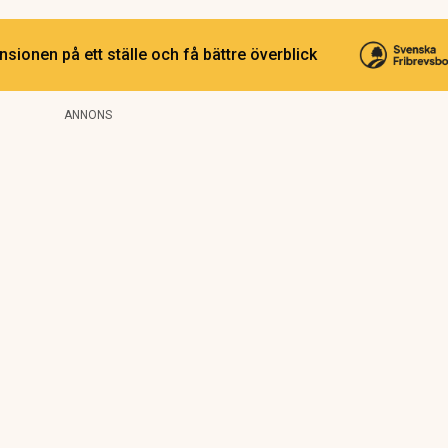
sionen på ett ställe och få bättre överblick
ANNONS