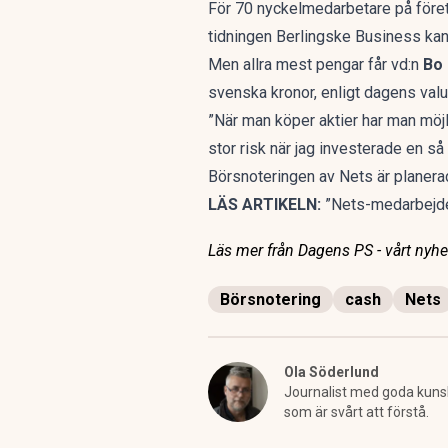
För 70 nyckelmedarbetare på föret
tidningen Berlingske Business kan
Men allra mest pengar får vd:n
Bo 
svenska kronor, enligt dagens valu
”När man köper aktier har man möjli
stor risk när jag investerade en s
Börsnoteringen av Nets är planerad
LÄS ARTIKELN:
”Nets-medarbejde
Läs mer från Dagens PS - vårt nyhet
Börsnotering
cash
Nets
Ola Söderlund
Journalist med goda kunska
som är svårt att förstå.